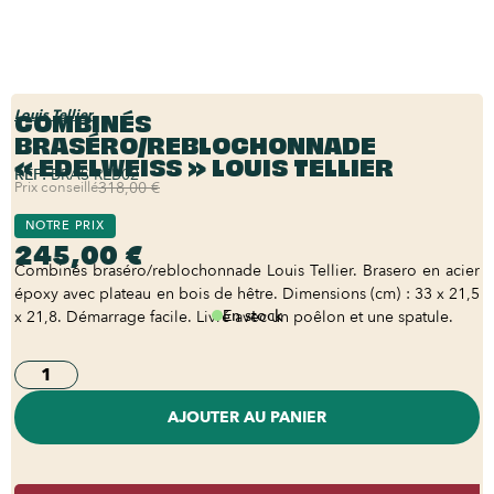
COMBINÉS
Louis Tellier
BRASÉRO/REBLOCHONNADE
« EDELWEISS » LOUIS TELLIER
REF:
BRAS-REB02
Prix conseillé
318,00 €
NOTRE PRIX
245,00 €
Combinés braséro/reblochonnade Louis Tellier. Brasero en acier
époxy avec plateau en bois de hêtre. Dimensions (cm) : 33 x 21,5
En stock
x 21,8. Démarrage facile. Livré avec un poêlon et une spatule.
AJOUTER AU PANIER