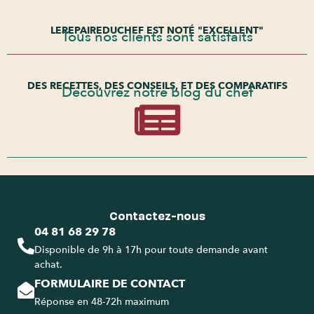
LEREPAIREDUCHEF EST NOTÉ "EXCELLENT"
Tous nos clients sont satisfaits
DES RECETTES, DES CONSEILS, ET DES COMPARATIFS
Découvrez notre blog du chef
Contactez-nous
04 81 68 29 78
Disponible de 9h à 17h pour toute demande avant
achat.
FORMULAIRE DE CONTACT
Réponse en 48-72h maximum