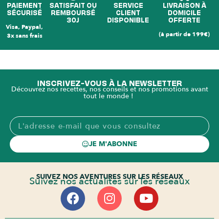
PAIEMENT
SATISFAIT OU
SERVICE
LIVRAISON À
SÉCURISÉ
REMBOURSÉ
CLIENT
DOMICILE
30J
DISPONIBLE
OFFERTE
Visa, Paypal,
(à partir de 199€)
3x sans frais
INSCRIVEZ-VOUS À LA NEWSLETTER
Découvrez nos recettes, nos conseils et nos promotions avant
tout le monde !
JE M'ABONNE
SUIVEZ NOS AVENTURES SUR LES RÉSEAUX
Suivez nos actualités sur les réseaux