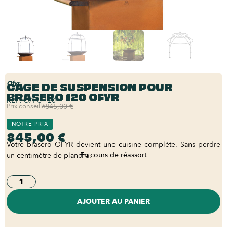
CAGE DE SUSPENSION POUR
Ofyr
BRASERO 120 OFYR
REF:
OA-C-120
Prix conseillé
845,00 €
NOTRE PRIX
845,00 €
Votre brasero OFYR devient une cuisine complète. Sans perdre
En cours de réassort
un centimètre de plancha.
AJOUTER AU PANIER