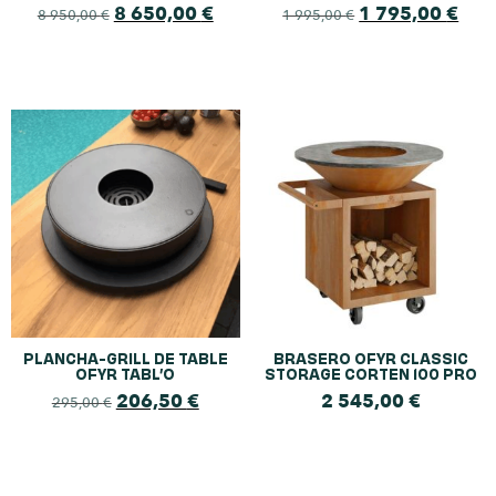
8 650,00
€
1 795,00
€
8 950,00
€
1 995,00
€
PLANCHA-GRILL DE TABLE
BRASERO OFYR CLASSIC
OFYR TABL’O
STORAGE CORTEN 100 PRO
206,50
€
2 545,00
€
295,00
€