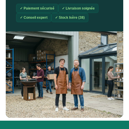
✓ Paiement sécurisé
✓ Livraison soignée
✓ Conseil expert
✓ Stock Isère (38)
L'équipe du Repaire du Chef —
passionnés & gastronomes