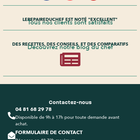
LEREPAIREDUCHEF EST NOTÉ "EXCELLENT"
Tous nos clients sont satisfaits
DES RECETTES, DES CONSEILS, ET DES COMPARATIFS
Découvrez notre blog du chef
Contactez-nous
04 81 68 29 78
Disponible de 9h à 17h pour toute demande avant
achat.
FORMULAIRE DE CONTACT