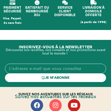
PAIEMENT
SATISFAIT OU
SERVICE
LIVRAISON À
SÉCURISÉ
REMBOURSÉ
CLIENT
DOMICILE
30J
DISPONIBLE
OFFERTE
Visa, Paypal,
(à partir de 199€)
3x sans frais
INSCRIVEZ-VOUS À LA NEWSLETTER
Découvrez nos recettes, nos conseils et nos promotions avant
tout le monde !
JE M'ABONNE
SUIVEZ NOS AVENTURES SUR LES RÉSEAUX
Suivez nos actualités sur les réseaux