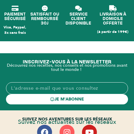
PAIEMENT
SATISFAIT OU
SERVICE
LIVRAISON À
SÉCURISÉ
REMBOURSÉ
CLIENT
DOMICILE
30J
DISPONIBLE
OFFERTE
Visa, Paypal,
(à partir de 199€)
3x sans frais
INSCRIVEZ-VOUS À LA NEWSLETTER
Découvrez nos recettes, nos conseils et nos promotions avant
tout le monde !
JE M'ABONNE
SUIVEZ NOS AVENTURES SUR LES RÉSEAUX
Suivez nos actualités sur les réseaux