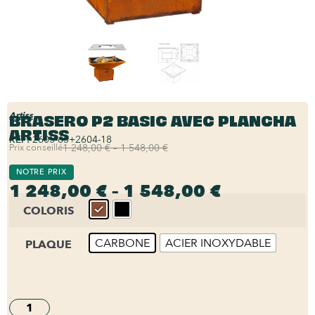
BRASERO P2 BASIC AVEC PLANCHA
Artiss
ARTISS
REF:
2605-65+2604-18
Prix conseillé
1 248,00 € – 1 548,00 €
NOTRE PRIX
1 248,00 € – 1 548,00 €
COLORIS
CARBONE
ACIER INOXYDABLE
PLAQUE