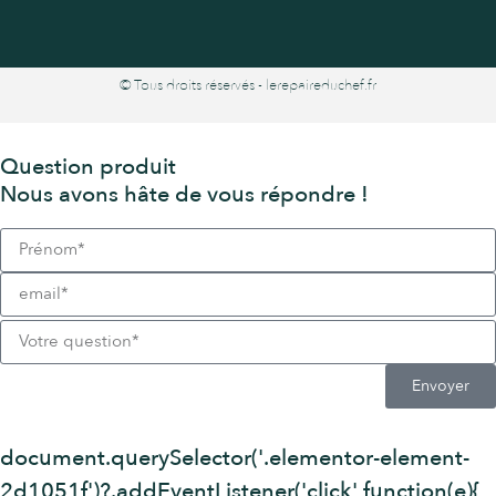
© Tous droits réservés - lerepaireduchef.fr
Question produit
Nous avons hâte de vous répondre !
Envoyer
document.querySelector('.elementor-element-
2d1051f')?.addEventListener('click',function(e){