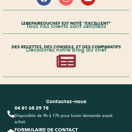
LEREPAIREDUCHEF EST NOTÉ "EXCELLENT"
Tous nos clients sont satisfaits
DES RECETTES, DES CONSEILS, ET DES COMPARATIFS
Découvrez notre blog du chef
Contactez-nous
04 81 68 29 78
Disponible de 9h à 17h pour toute demande avant
achat.
FORMULAIRE DE CONTACT