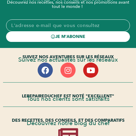
Découvrez nos recettes, nos conseils et nos promotions avant
tout le monde !
JE M'ABONNE
SUIVEZ NOS AVENTURES SUR LES RÉSEAUX
Suivez nos actualités sur les réseaux
LEREPAIREDUCHEF EST NOTÉ "EXCELLENT"
Tous nos clients sont satisfaits
DES RECETTES, DES CONSEILS, ET DES COMPARATIFS
Découvrez notre blog du chef