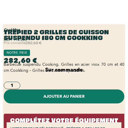
TRÉPIED 2 GRILLES DE CUISSON
Cookking
SUSPENDU 180 CM COOKKING
REF:
112445
Prix conseillé
282,60 €
NOTRE PRIX
282,60 €
Barbecue suspendu Cooking. Grilles en acier inox 70 cm et 40
Sur commande
cm Cookking – Grilles de cuisson ajustables.
AJOUTER AU PANIER
COMPLÉTEZ VOTRE ÉQUIPEMENT