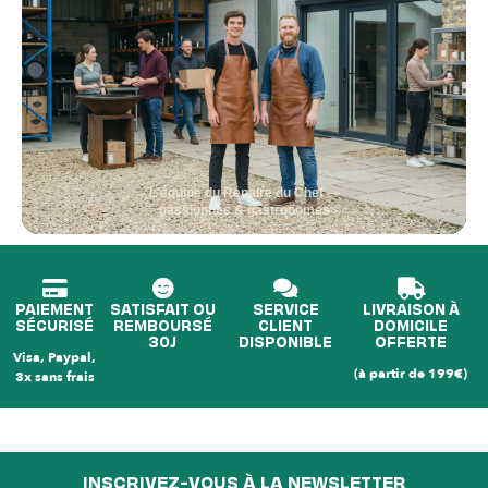
L'équipe du Repaire du Chef —
passionnés & gastronomes
PAIEMENT
SATISFAIT OU
SERVICE
LIVRAISON À
SÉCURISÉ
REMBOURSÉ
CLIENT
DOMICILE
30J
DISPONIBLE
OFFERTE
Visa, Paypal,
(à partir de 199€)
3x sans frais
INSCRIVEZ-VOUS À LA NEWSLETTER