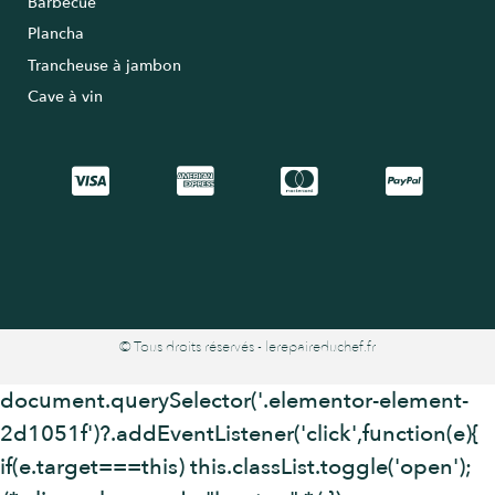
Barbecue
Plancha
Trancheuse à jambon
Cave à vin
© Tous droits réservés - lerepaireduchef.fr
document.querySelector('.elementor-element-
2d1051f')?.addEventListener('click',function(e){
if(e.target===this) this.classList.toggle('open');