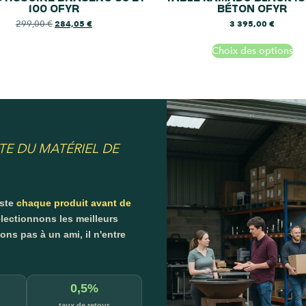
100 OFYR
BÉTON OFYR
299,00
€
284,05
€
3 395,00
€
Choix des options
TE DU MATÉRIEL DE
este
chaque produit avant de
lectionnons les meilleurs
s pas à un ami, il n'entre
0,5%
taux de retour