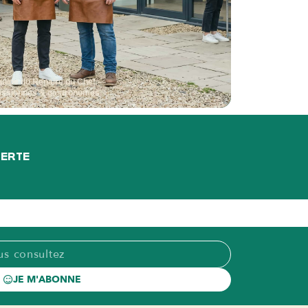
quipe du Repaire du Chef —
assionnés & gastronomes
FERTE
JE M'ABONNE