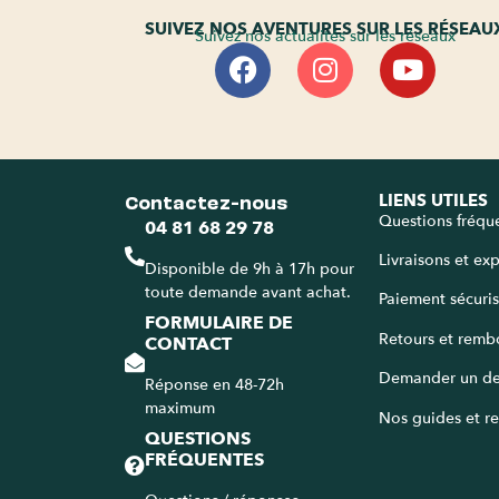
SUIVEZ NOS AVENTURES SUR LES RÉSEAU
Suivez nos actualités sur les réseaux
Contactez-nous
LIENS UTILES
Questions fréqu
04 81 68 29 78
Livraisons et ex
Disponible de 9h à 17h pour
toute demande avant achat.
Paiement sécuri
FORMULAIRE DE
Retours et remb
CONTACT
Demander un de
Réponse en 48-72h
maximum
Nos guides et re
QUESTIONS
FRÉQUENTES