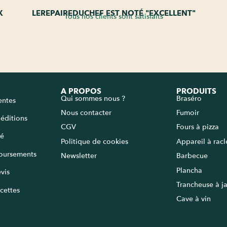
X
LEREPAIREDUCHEF EST NOTÉ "EXCELLENT"
Tous nos clients sont satisfaits
A PROPOS
PRODUITS
Qui sommes nous ?
Braséro
entes
Nous contacter
Fumoir
péditions
CGV
Fours à pizza
sé
Politique de cookies
Appareil à rac
oursements
Newsletter
Barbecue
Plancha
vis
Trancheuse à 
cettes
Cave à vin