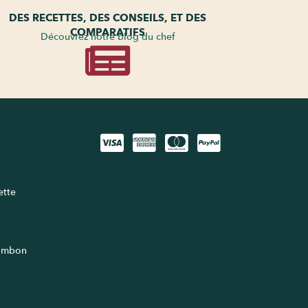
DES RECETTES, DES CONSEILS, ET DES
COMPARATIFS
Découvrez notre blog du chef
lette
jambon