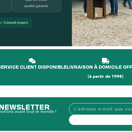
qualité garantie
✓ Conseil expert
L'é
p
SERVICE CLIENT DISPONIBLE
LIVRAISON À DOMICILE OF
(à partir de 199€)
A NEWSLETTER
motions avant tout le monde !