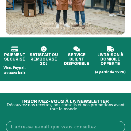
L'équipe du Repaire du Chef —
passionnés & gastronomes
PAIEMENT
SATISFAIT OU
SERVICE
LIVRAISON À
SÉCURISÉ
REMBOURSÉ
CLIENT
DOMICILE
30J
DISPONIBLE
OFFERTE
Visa, Paypal,
(à partir de 199€)
3x sans frais
INSCRIVEZ-VOUS À LA NEWSLETTER
Découvrez nos recettes, nos conseils et nos promotions avant
tout le monde !