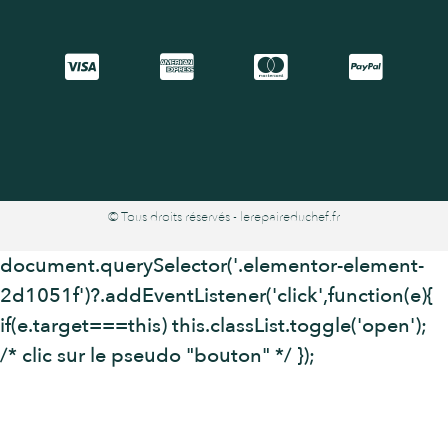
© Tous droits réservés - lerepaireduchef.fr
document.querySelector('.elementor-element-
2d1051f')?.addEventListener('click',function(e){
if(e.target===this) this.classList.toggle('open');
/* clic sur le pseudo "bouton" */ });