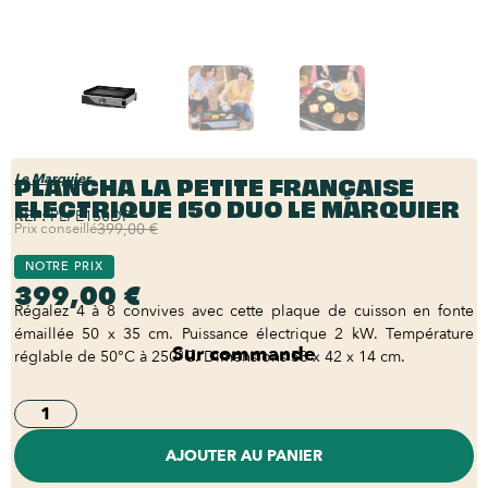
PLANCHA LA PETITE FRANÇAISE
Le Marquier
ELECTRIQUE 150 DUO LE MARQUIER
REF:
PLFE150DP
Prix conseillé
399,00 €
NOTRE PRIX
399,00 €
Régalez 4 à 8 convives avec cette plaque de cuisson en fonte
émaillée 50 x 35 cm. Puissance électrique 2 kW. Température
Sur commande
réglable de 50°C à 250°C. Dimensions 53 x 42 x 14 cm.
AJOUTER AU PANIER