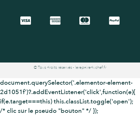
© Tous droits réservés - lerepaireduchef.fr
document.querySelector('.elementor-element-
2d1051f')?.addEventListener('click',function(e){
if(e.target===this) this.classList.toggle('open');
/* clic sur le pseudo "bouton" */ });