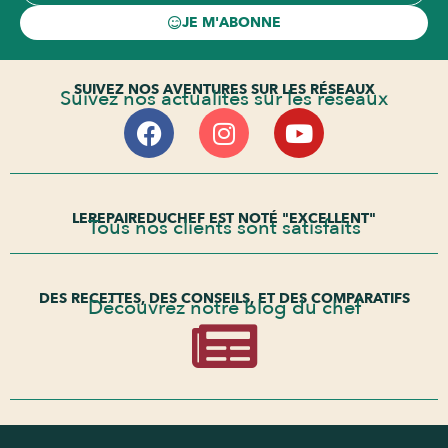
JE M'ABONNE
SUIVEZ NOS AVENTURES SUR LES RÉSEAUX
Suivez nos actualités sur les réseaux
LEREPAIREDUCHEF EST NOTÉ "EXCELLENT"
Tous nos clients sont satisfaits
DES RECETTES, DES CONSEILS, ET DES COMPARATIFS
Découvrez notre blog du chef