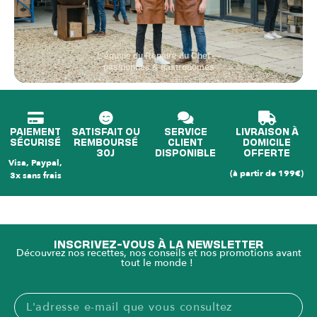
L'équipe du Repaire du Chef —
passionnés & gastronomes
PAIEMENT
SATISFAIT OU
SERVICE
LIVRAISON À
SÉCURISÉ
REMBOURSÉ
CLIENT
DOMICILE
30J
DISPONIBLE
OFFERTE
Visa, Paypal,
(à partir de 199€)
3x sans frais
INSCRIVEZ-VOUS À LA NEWSLETTER
Découvrez nos recettes, nos conseils et nos promotions avant
tout le monde !