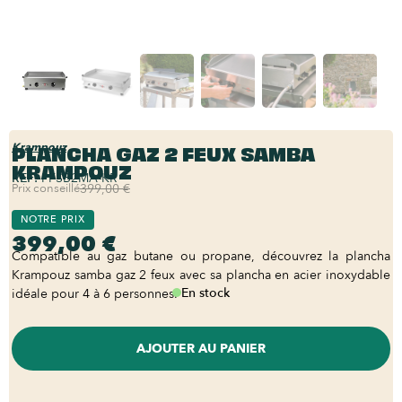
PLANCHA GAZ 2 FEUX SAMBA
Krampouz
KRAMPOUZ
REF:
PFSB2MA-KR
Prix conseillé
399,00 €
NOTRE PRIX
399,00 €
Compatible au gaz butane ou propane, découvrez la plancha
Krampouz samba gaz 2 feux avec sa plancha en acier inoxydable
En stock
idéale pour 4 à 6 personnes.
AJOUTER AU PANIER