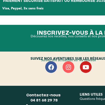
PAIEMENT SÉCURISÉ
SATISFAIT OU REMBOURSÉ 30J
Visa, Paypal, 3x sans frais
INSCRIVEZ-VOUS À L
Découvrez nos recettes, nos conseils et nos pro
SUIVEZ NOS AVENTURES SUR LES RÉSEAU
Suivez nos actualités sur les réseaux
Contactez-nous
LIENS UTILES
Questions fréqu
04 81 68 29 78