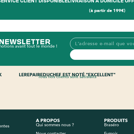
SERVICE CLIENT DISPONIBLE
LIVRAISON À DOMICILE OF
(à partir de 199€)
A NEWSLETTER
motions avant tout le monde !
X
LEREPAIREDUCHEF EST NOTÉ "EXCELLENT"
Tous nos clients sont satisfaits
A PROPOS
PRODUITS
Qui sommes nous ?
Braséro
entes
Nous contacter
Fumoir