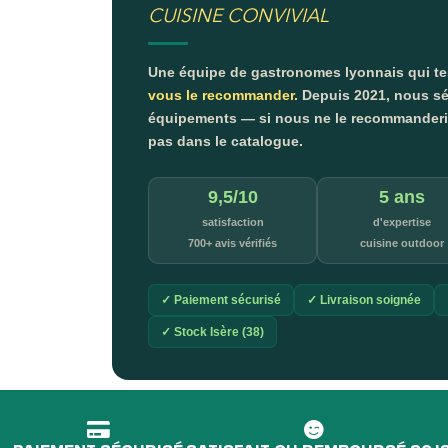
CUISINE CONVIVIAL
Une équipe de gastronomes lyonnais qui t
vous le recommander.
Depuis 2021, nous sé
équipements — si nous ne le recommanderion
pas dans le catalogue.
9,5/10
5 ans
satisfaction
d'expertise
700+ avis vérifiés
cuisine outdoor
✓ Paiement sécurisé
✓ Livraison soignée
✓ Stock Isère (38)