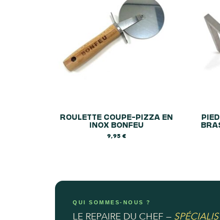
ROULETTE COUPE-PIZZA EN
PIED
INOX BONFEU
BRA
9,95
€
QUI SOMMES-NOUS ?
LE REPAIRE DU CHEF —
SPÉCIALIS