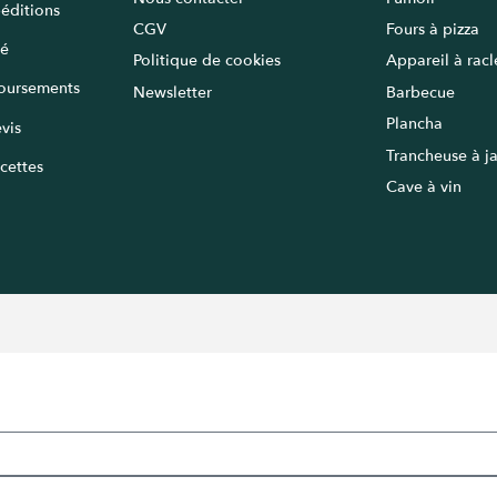
péditions
CGV
Fours à pizza
sé
Politique de cookies
Appareil à rac
oursements
Newsletter
Barbecue
Plancha
vis
Trancheuse à 
cettes
Cave à vin