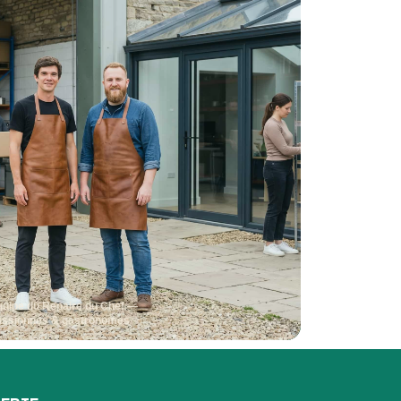
quipe du Repaire du Chef —
assionnés & gastronomes