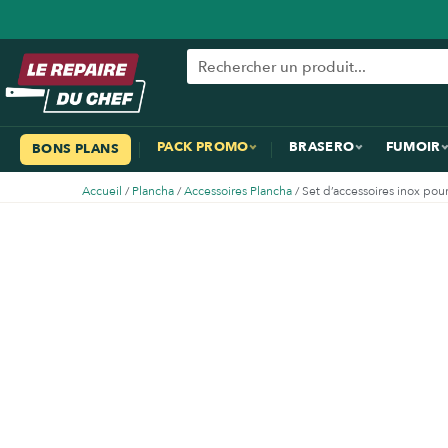
PACK PROMO
BRASERO
FUMOIR
BONS PLANS
Accueil
/
Plancha
/
Accessoires Plancha
/ Set d’accessoires inox po