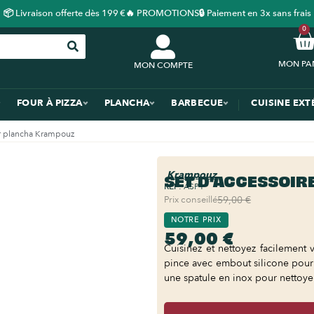
📦 Livraison offerte dès 199 €
🔥 PROMOTIONS
🔒 Paiement en 3x sans frais
0
MON COMPTE
FOUR À PIZZA
PLANCHA
BARBECUE
CUISINE EXT
ur plancha Krampouz
Krampouz
SET D’ACCESSOIR
REF:
ASP1
Prix conseillé
59,00 €
NOTRE PRIX
59,00 €
Cuisinez et nettoyez facilement
pince avec embout silicone pour 
une spatule en inox pour nettoye