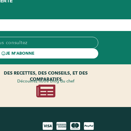
FERTE
JE M'ABONNE
DES RECETTES, DES CONSEILS, ET DES
COMPARATIFS
Découvrez notre blog du chef