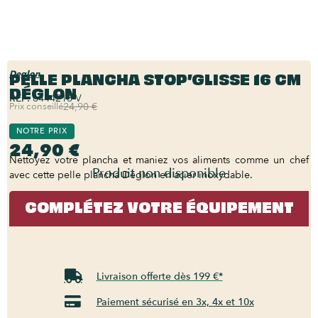
PELLE PLANCHA STOP’GLISSE 16 CM
Deglon
DÉGLON
REF:
6444216-V
Prix conseillé
24,90 €
NOTRE PRIX
24,90 €
Nettoyez votre plancha et maniez vos aliments comme un chef
Produit non disponible
avec cette pelle plancha Déglon en acier inoxydable.
COMPLÉTEZ VOTRE ÉQUIPEMENT
Livraison offerte dès 199 €*
Paiement sécurisé en 3x, 4x et 10x