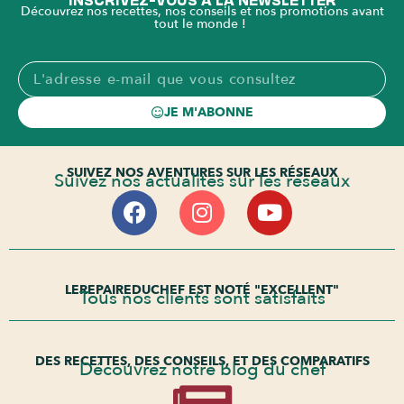
Découvrez nos recettes, nos conseils et nos promotions avant
tout le monde !
JE M'ABONNE
SUIVEZ NOS AVENTURES SUR LES RÉSEAUX
Suivez nos actualités sur les réseaux
LEREPAIREDUCHEF EST NOTÉ "EXCELLENT"
Tous nos clients sont satisfaits
DES RECETTES, DES CONSEILS, ET DES COMPARATIFS
Découvrez notre blog du chef