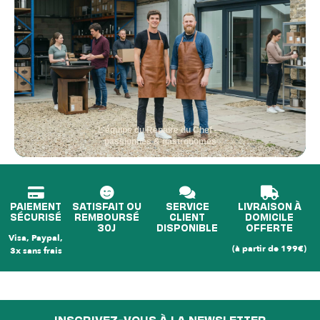
L'équipe du Repaire du Chef —
passionnés & gastronomes
PAIEMENT
SATISFAIT OU
SERVICE
LIVRAISON À
SÉCURISÉ
REMBOURSÉ
CLIENT
DOMICILE
30J
DISPONIBLE
OFFERTE
Visa, Paypal,
(à partir de 199€)
3x sans frais
INSCRIVEZ-VOUS À LA NEWSLETTER