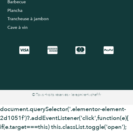
Barbecue
Plancha
Trancheuse à jambon
Cave à vin
© Tous droits réservés - lerepaireduchef.fr
document.querySelector('.elementor-element-
2d1051f')?.addEventListener('click',function(e){
if(e.target===this) this.classList.toggle('open');