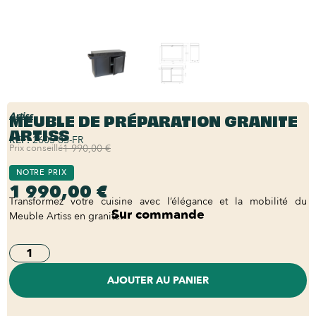
MEUBLE DE PRÉPARATION GRANITE
Artiss
ARTISS
REF:
2605-85-FR
Prix conseillé
1 990,00 €
NOTRE PRIX
1 990,00 €
Transformez votre cuisine avec l’élégance et la mobilité du
Sur commande
Meuble Artiss en granite!
AJOUTER AU PANIER