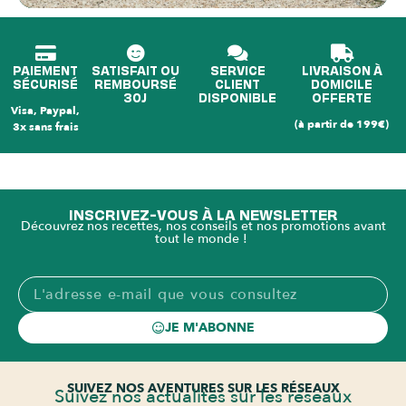
PAIEMENT
SATISFAIT OU
SERVICE
LIVRAISON À
SÉCURISÉ
REMBOURSÉ
CLIENT
DOMICILE
30J
DISPONIBLE
OFFERTE
Visa, Paypal,
(à partir de 199€)
3x sans frais
INSCRIVEZ-VOUS À LA NEWSLETTER
Découvrez nos recettes, nos conseils et nos promotions avant
tout le monde !
JE M'ABONNE
SUIVEZ NOS AVENTURES SUR LES RÉSEAUX
Suivez nos actualités sur les réseaux