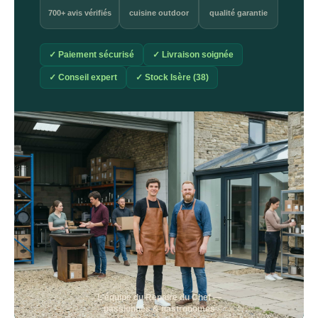
700+ avis vérifiés
cuisine outdoor
qualité garantie
✓ Paiement sécurisé
✓ Livraison soignée
✓ Conseil expert
✓ Stock Isère (38)
L'équipe du Repaire du Chef —
passionnés & gastronomes