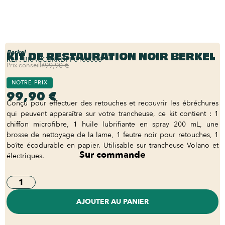
KIT DE RESTAURATION NOIR BERKEL
Berkel
REF:
BKACCBRKDPP0100000
Prix conseillé
99,90 €
NOTRE PRIX
99,90 €
Conçu pour effectuer des retouches et recouvrir les ébréchures
qui peuvent apparaître sur votre trancheuse, ce kit contient : 1
chiffon microfibre, 1 huile lubrifiante en spray 200 mL, une
brosse de nettoyage de la lame, 1 feutre noir pour retouches, 1
boîte écodurable en papier. Utilisable sur trancheuse Volano et
Sur commande
électriques.
AJOUTER AU PANIER