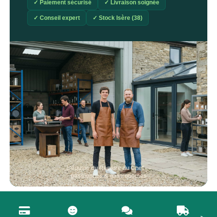
✓ Paiement sécurisé
✓ Livraison soignée
✓ Conseil expert
✓ Stock Isère (38)
L'équipe du Repaire du Chef —
passionnés & gastronomes