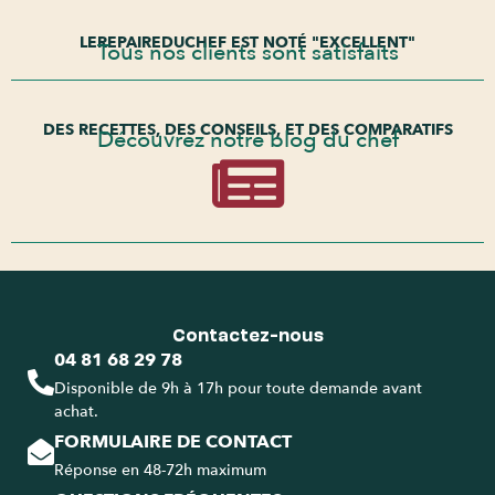
LEREPAIREDUCHEF EST NOTÉ "EXCELLENT"
Tous nos clients sont satisfaits
DES RECETTES, DES CONSEILS, ET DES COMPARATIFS
Découvrez notre blog du chef
Contactez-nous
04 81 68 29 78
Disponible de 9h à 17h pour toute demande avant
achat.
FORMULAIRE DE CONTACT
Réponse en 48-72h maximum