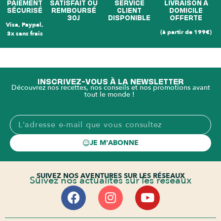
PAIEMENT
SATISFAIT OU
SERVICE
LIVRAISON À
SÉCURISÉ
REMBOURSÉ
CLIENT
DOMICILE
30J
DISPONIBLE
OFFERTE
Visa, Paypal,
(à partir de 199€)
3x sans frais
INSCRIVEZ-VOUS À LA NEWSLETTER
Découvrez nos recettes, nos conseils et nos promotions avant
tout le monde !
JE M'ABONNE
SUIVEZ NOS AVENTURES SUR LES RÉSEAUX
Suivez nos actualités sur les réseaux