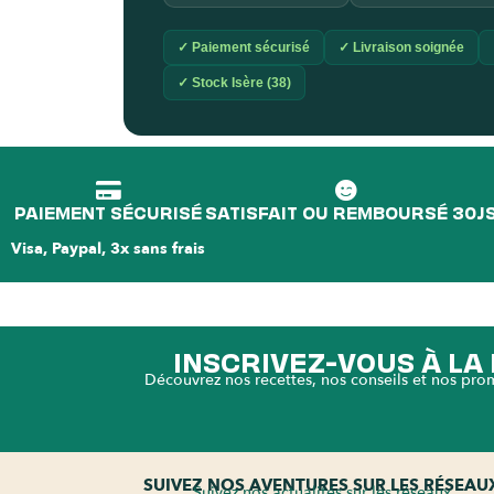
✓ Paiement sécurisé
✓ Livraison soignée
✓ Stock Isère (38)
PAIEMENT SÉCURISÉ
SATISFAIT OU REMBOURSÉ 30J
Visa, Paypal, 3x sans frais
INSCRIVEZ-VOUS À L
Découvrez nos recettes, nos conseils et nos pro
SUIVEZ NOS AVENTURES SUR LES RÉSEAU
Suivez nos actualités sur les réseaux