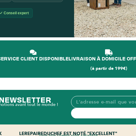
✓ Conseil expert
L'é
p
SERVICE CLIENT DISPONIBLE
LIVRAISON À DOMICILE OF
(à partir de 199€)
A NEWSLETTER
motions avant tout le monde !
X
LEREPAIREDUCHEF EST NOTÉ "EXCELLENT"
Tous nos clients sont satisfaits