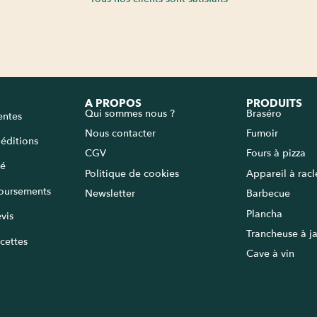
A PROPOS
PRODUITS
Qui sommes nous ?
Braséro
entes
Nous contacter
Fumoir
péditions
CGV
Fours à pizza
sé
Politique de cookies
Appareil à rac
oursements
Newsletter
Barbecue
Plancha
vis
Trancheuse à 
cettes
Cave à vin