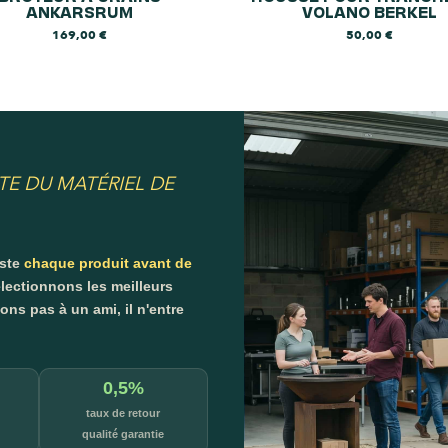
ANKARSRUM
VOLANO BERKEL
169,00
€
50,00
€
TE DU MATÉRIEL DE
este
chaque produit avant de
lectionnons les meilleurs
s pas à un ami, il n'entre
0,5%
taux de retour
qualité garantie