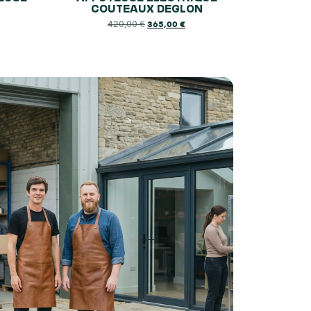
COUTEAUX DEGLON
420,00
€
365,00
€