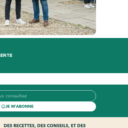
quipe du Repaire du Chef —
assionnés & gastronomes
FERTE
JE M'ABONNE
DES RECETTES, DES CONSEILS, ET DES