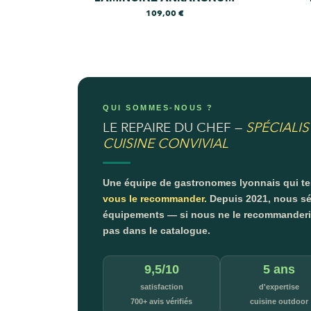
109,00
€
QUI SOMMES-NOUS ?
LE REPAIRE DU CHEF —
SPÉCIALIS
CUISINE CONVIVIAL
Une équipe de gastronomes lyonnais qui t
vous le recommander.
Depuis 2021, nous sé
équipements — si nous ne le recommanderion
pas dans le catalogue.
9,5/10
5 ans
satisfaction
d'expertise
700+ avis vérifiés
cuisine outdoor