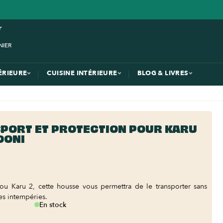
ÉRIEURE
CUISINE INTÉRIEURE
BLOG & LIVRES
PORT ET PROTECTION POUR KARU
 OONI
u Karu 2, cette housse vous permettra de le transporter sans
des intempéries.
En stock