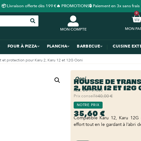
📦 Livraison offerte dès 199 €
🔥 PROMOTIONS
🔒 Paiement en 3x sans frais
0
MON COMPTE
FOUR À PIZZA
PLANCHA
BARBECUE
CUISINE EXT
t et protection pour Karu 2, Karu 12 et 12G Ooni
Ooni
HOUSSE DE TRANS
2, KARU 12 ET 12G
REF:
UU-P31800
Prix conseillé
40,00 €
NOTRE PRIX
35,60 €
Compatible Karu 12, Karu 12G o
effort tout en le gardant à l’abri 