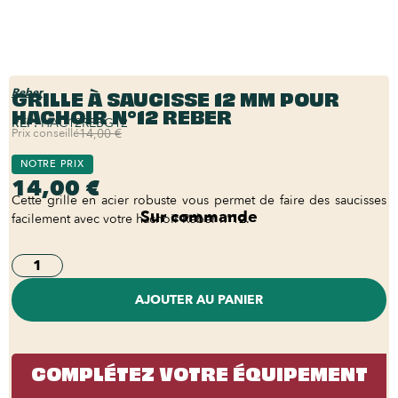
GRILLE À SAUCISSE 12 MM POUR
Reber
HACHOIR N°12 REBER
REF:
HAC12REBG12
Prix conseillé
14,00 €
NOTRE PRIX
14,00 €
Cette grille en acier robuste vous permet de faire des saucisses
Sur commande
facilement avec votre hachoir Reber n°12.
AJOUTER AU PANIER
COMPLÉTEZ VOTRE ÉQUIPEMENT