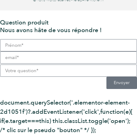
Question produit
Nous avons hâte de vous répondre !
Envoyer
document.querySelector('.elementor-element-
2d1051f')?.addEventListener('click',function(e){
if(e.target===this) this.classList.toggle('open');
/* clic sur le pseudo "bouton" */ });