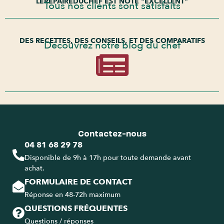
LEREPAIREDUCHEF EST NOTÉ "EXCELLENT"
Tous nos clients sont satisfaits
DES RECETTES, DES CONSEILS, ET DES COMPARATIFS
Découvrez notre blog du chef
Contactez-nous
04 81 68 29 78
Disponible de 9h à 17h pour toute demande avant
achat.
FORMULAIRE DE CONTACT
Réponse en 48-72h maximum
QUESTIONS FRÉQUENTES
Questions / réponses