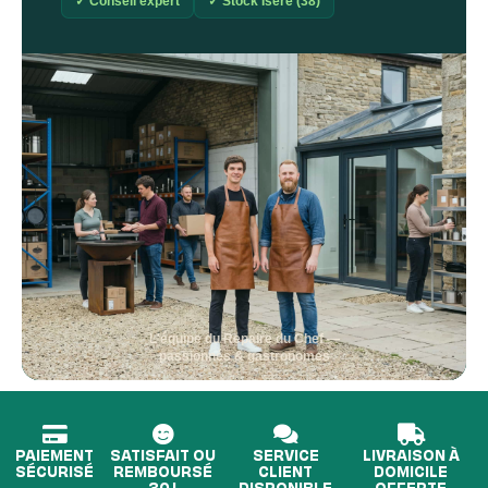
✓ Conseil expert
✓ Stock Isère (38)
L'équipe du Repaire du Chef —
passionnés & gastronomes
PAIEMENT
SATISFAIT OU
SERVICE
LIVRAISON À
SÉCURISÉ
REMBOURSÉ
CLIENT
DOMICILE
30J
DISPONIBLE
OFFERTE