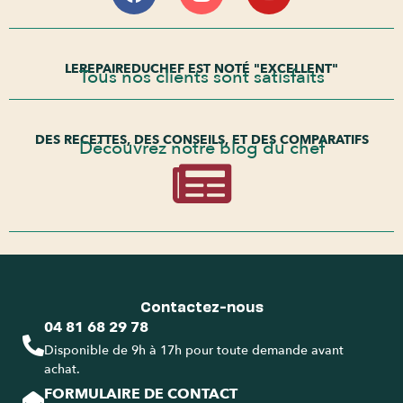
LEREPAIREDUCHEF EST NOTÉ "EXCELLENT"
Tous nos clients sont satisfaits
DES RECETTES, DES CONSEILS, ET DES COMPARATIFS
Découvrez notre blog du chef
Contactez-nous
04 81 68 29 78
Disponible de 9h à 17h pour toute demande avant
achat.
FORMULAIRE DE CONTACT