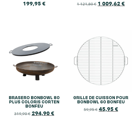
199,95
€
1 009,62
€
1 121,80
€
BRASERO BONBOWL 80
GRILLE DE CUISSON POUR
PLUS COLORIS CORTEN
BONBOWL 60 BONFEU
BONFEU
45,95
€
59,95
€
294,90
€
319,90
€