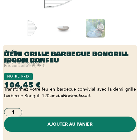
DEMI GRILLE BARBECUE BONGRILL
Bonfeu
120CM BONFEU
REF:
VGRH6.1200
Prix conseillé
109,95 €
NOTRE PRIX
104,45 €
Transformez votre feu en barbecue convivial avec la demi grille
En cours de réassort
barbecue Bongrill 120cm de Bonfeu !
AJOUTER AU PANIER