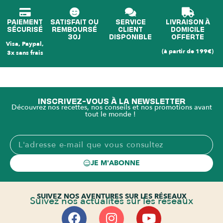
PAIEMENT
SATISFAIT OU
SERVICE
LIVRAISON À
SÉCURISÉ
REMBOURSÉ
CLIENT
DOMICILE
30J
DISPONIBLE
OFFERTE
Visa, Paypal,
(à partir de 199€)
3x sans frais
INSCRIVEZ-VOUS À LA NEWSLETTER
Découvrez nos recettes, nos conseils et nos promotions avant
tout le monde !
JE M'ABONNE
SUIVEZ NOS AVENTURES SUR LES RÉSEAUX
Suivez nos actualités sur les réseaux