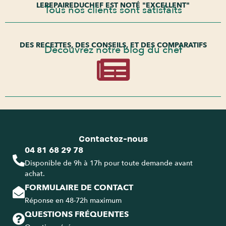
LEREPAIREDUCHEF EST NOTÉ "EXCELLENT"
Tous nos clients sont satisfaits
DES RECETTES, DES CONSEILS, ET DES COMPARATIFS
Découvrez notre blog du chef
Contactez-nous
04 81 68 29 78
Disponible de 9h à 17h pour toute demande avant
achat.
FORMULAIRE DE CONTACT
Réponse en 48-72h maximum
QUESTIONS FRÉQUENTES