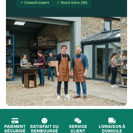
✓ Conseil expert
✓ Stock Isère (38)
L'équipe du Repaire du Chef —
passionnés & gastronomes
PAIEMENT
SATISFAIT OU
SERVICE
LIVRAISON À
SÉCURISÉ
REMBOURSÉ
CLIENT
DOMICILE