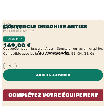
COUVERCLE GRAPHITE ARTISS
Artiss
REF:
2604-93
Prix conseillé
169,00 €
NOTRE PRIX
169,00 €
Couvercle pour brasero Artiss. Structure en acier graphite.
Sur commande
Compatible avec les braseros Artiss G1, G2, G3, G4, G5, G6.
AJOUTER AU PANIER
COMPLÉTEZ VOTRE ÉQUIPEMENT