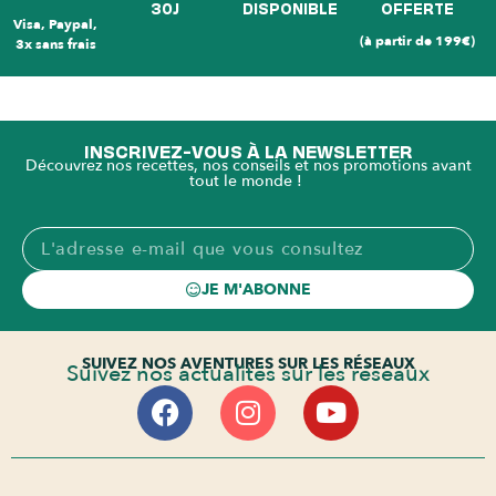
30J
DISPONIBLE
OFFERTE
Visa, Paypal,
(à partir de 199€)
3x sans frais
INSCRIVEZ-VOUS À LA NEWSLETTER
Découvrez nos recettes, nos conseils et nos promotions avant
tout le monde !
JE M'ABONNE
SUIVEZ NOS AVENTURES SUR LES RÉSEAUX
Suivez nos actualités sur les réseaux