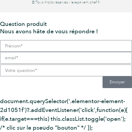
© Tous droits réservés - lerepaireduchef.fr
Question produit
Nous avons hâte de vous répondre !
Envoyer
document.querySelector('.elementor-element-
2d1051f')?.addEventListener('click',function(e){
if(e.target===this) this.classList.toggle('open');
/* clic sur le pseudo "bouton" */ });