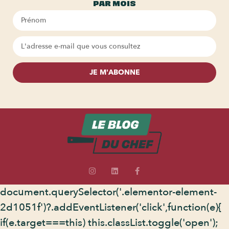
PAR MOIS
JE M'ABONNE
document.querySelector('.elementor-element-
2d1051f')?.addEventListener('click',function(e){
if(e.target===this) this.classList.toggle('open');