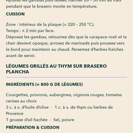
Ajoutez les gambas puis laissez mariner 20 – 30 min au frais
pendant que le brasero monte en température.
CUISSON
Zone : intérieur de la plaque (≈ 220 – 250 °C).
Temps : ± 2 min par face.
Déposez les gambas, retournez dès que la carapace rosit et la
chair devient opaque, arrosez de marinade puis poussez vers
le bord pour maintenir au chaud. Parsemez d’herbes fraîches
avant de servir.
LÉGUMES GRILLÉS AU THYM SUR BRASERO
PLANCHA
INGRÉDIENTS (≈ 800 G DE LÉGUMES)
Courgettes, poivrons, aubergines, oignons rouges, tomates
cerises au choix
3 c. à s. d’huile d’olive · 1 c. à s. de thym ou herbes de
Provence
1 gousse d’ail hachée · Sel, poivre
PRÉPARATION & CUISSON