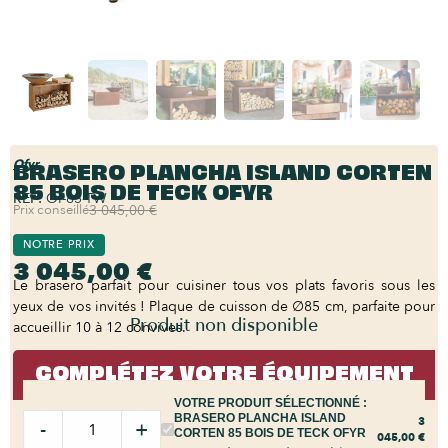
BRASERO PLANCHA ISLAND CORTEN
Ofyr
85 BOIS DE TECK OFYR
REF:
OI-85-TW
Prix conseillé
3 045,00 €
NOTRE PRIX
3 045,00 €
Le brasero parfait pour cuisiner tous vos plats favoris sous les
yeux de vos invités ! Plaque de cuisson de ∅85 cm, parfaite pour
Produit non disponible
accueillir 10 à 12 convives.
COMPLÉTEZ VOTRE ÉQUIPEMENT
VOTRE PRODUIT SÉLECTIONNÉ :
BRASERO PLANCHA ISLAND
3
-
+
CORTEN 85 BOIS DE TECK OFYR
045,00
€