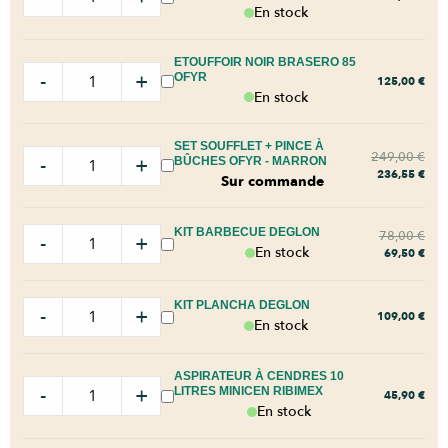
En stock
ETOUFFOIR NOIR BRASERO 85
-
+
OFYR
125,00
€
En stock
SET SOUFFLET + PINCE À
249,00
€
-
+
BÛCHES OFYR - MARRON
236,55
€
Sur commande
KIT BARBECUE DEGLON
78,00
€
-
+
En stock
69,50
€
KIT PLANCHA DEGLON
-
+
109,00
€
En stock
ASPIRATEUR À CENDRES 10
-
+
LITRES MINICEN RIBIMEX
45,90
€
En stock