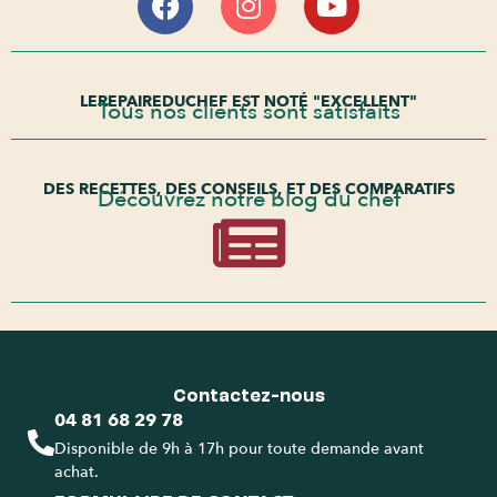
LEREPAIREDUCHEF EST NOTÉ "EXCELLENT"
Tous nos clients sont satisfaits
DES RECETTES, DES CONSEILS, ET DES COMPARATIFS
Découvrez notre blog du chef
Contactez-nous
04 81 68 29 78
Disponible de 9h à 17h pour toute demande avant
achat.