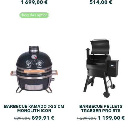
1 699,00
€
514,00
€
Choix des options
BARBECUE KAMADO ∅33 CM
BARBECUE PELLETS
MONOLITH ICON
TRAEGER PRO 575
899,91
€
1 199,00
€
999,90
€
1 299,00
€