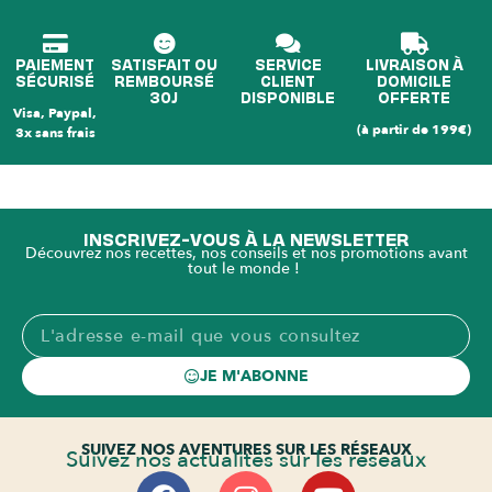
PAIEMENT
SATISFAIT OU
SERVICE
LIVRAISON À
SÉCURISÉ
REMBOURSÉ
CLIENT
DOMICILE
30J
DISPONIBLE
OFFERTE
Visa, Paypal,
(à partir de 199€)
3x sans frais
INSCRIVEZ-VOUS À LA NEWSLETTER
Découvrez nos recettes, nos conseils et nos promotions avant
tout le monde !
JE M'ABONNE
SUIVEZ NOS AVENTURES SUR LES RÉSEAUX
Suivez nos actualités sur les réseaux