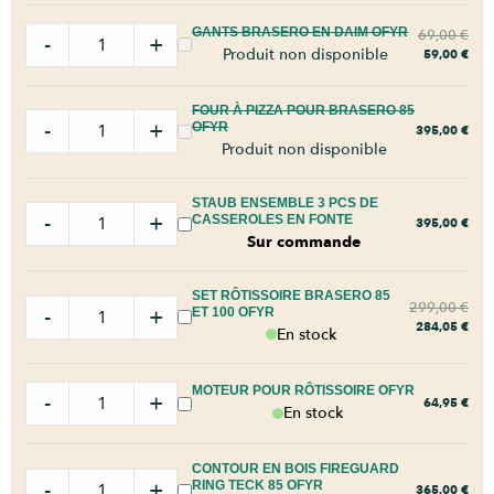
GANTS BRASERO EN DAIM OFYR
69,00
€
-
+
Produit non disponible
59,00
€
FOUR À PIZZA POUR BRASERO 85
-
+
OFYR
395,00
€
Produit non disponible
STAUB ENSEMBLE 3 PCS DE
-
+
CASSEROLES EN FONTE
395,00
€
Sur commande
SET RÔTISSOIRE BRASERO 85
299,00
€
-
+
ET 100 OFYR
284,05
€
En stock
MOTEUR POUR RÔTISSOIRE OFYR
-
+
64,95
€
En stock
CONTOUR EN BOIS FIREGUARD
-
+
RING TECK 85 OFYR
365,00
€