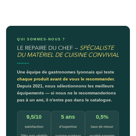
QUI SOMMES-NOUS ?
LE REPAIRE DU CHEF —
SPÉCIALISTE
DU MATÉRIEL DE CUISINE CONVIVIAL
Une équipe de gastronomes lyonnais qui teste
chaque produit avant de vous le recommander.
Depuis 2021, nous sélectionnons les meilleurs
équipements — si nous ne le recommanderions
pas à un ami, il n'entre pas dans le catalogue.
9,5/10
5 ans
0,5%
satisfaction
d'expertise
taux de retour
700+ avis vérifiés
cuisine outdoor
qualité garantie