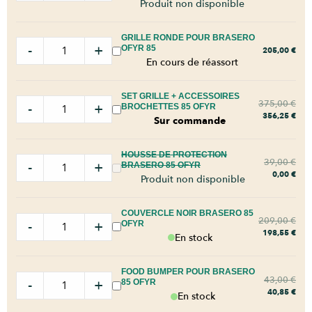
Produit non disponible
GRILLE RONDE POUR BRASERO
-
+
OFYR 85
205,00
€
En cours de réassort
SET GRILLE + ACCESSOIRES
375,00
€
-
+
BROCHETTES 85 OFYR
356,25
€
Sur commande
HOUSSE DE PROTECTION
39,00
€
-
+
BRASERO 85 OFYR
0,00
€
Produit non disponible
COUVERCLE NOIR BRASERO 85
209,00
€
-
+
OFYR
198,55
€
En stock
FOOD BUMPER POUR BRASERO
43,00
€
-
+
85 OFYR
40,85
€
En stock