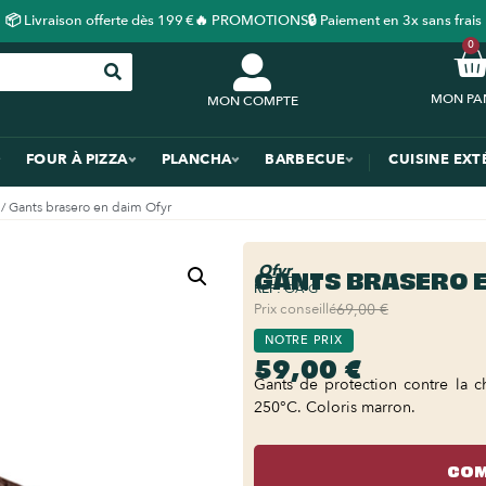
📦 Livraison offerte dès 199 €
🔥 PROMOTIONS
🔒 Paiement en 3x sans frais
0
MON COMPTE
FOUR À PIZZA
PLANCHA
BARBECUE
CUISINE EXT
/ Gants brasero en daim Ofyr
Ofyr
GANTS BRASERO E
REF:
OA-G
Prix conseillé
69,00 €
NOTRE PRIX
59,00 €
Gants de protection contre la c
250°C. Coloris marron.
COM