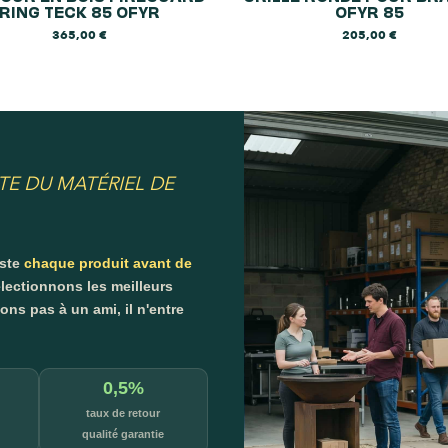
RING TECK 85 OFYR
OFYR 85
365,00
€
205,00
€
TE DU MATÉRIEL DE
este
chaque produit avant de
lectionnons les meilleurs
s pas à un ami, il n'entre
0,5%
taux de retour
qualité garantie