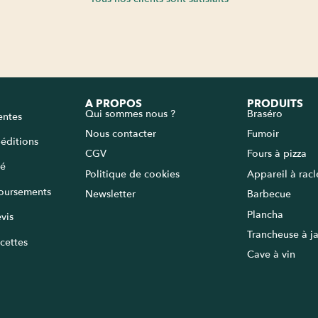
A PROPOS
PRODUITS
Qui sommes nous ?
Braséro
entes
Nous contacter
Fumoir
péditions
CGV
Fours à pizza
sé
Politique de cookies
Appareil à rac
oursements
Newsletter
Barbecue
Plancha
vis
Trancheuse à 
cettes
Cave à vin