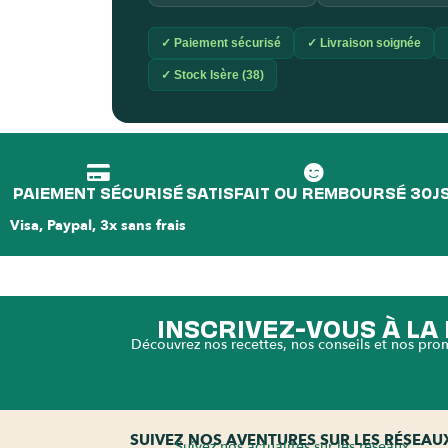
✓ Paiement sécurisé
✓ Livraison soignée
✓ Stock Isère (38)
PAIEMENT SÉCURISÉ
SATISFAIT OU REMBOURSÉ 30J
Visa, Paypal, 3x sans frais
INSCRIVEZ-VOUS À L
Découvrez nos recettes, nos conseils et nos pro
SUIVEZ NOS AVENTURES SUR LES RÉSEAU
Suivez nos actualités sur les réseaux