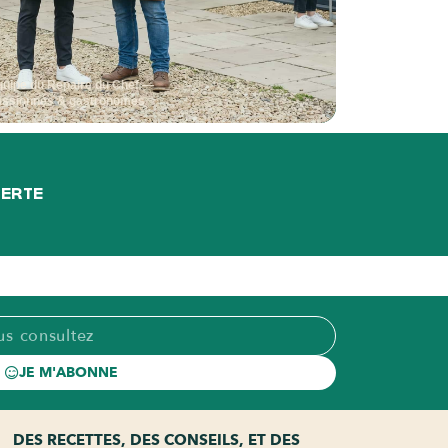
quipe du Repaire du Chef —
assionnés & gastronomes
FERTE
JE M'ABONNE
DES RECETTES, DES CONSEILS, ET DES