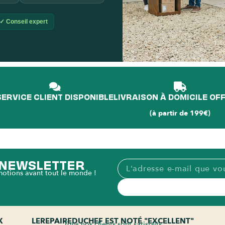
✓ Conseil expert
L'é
p
SERVICE CLIENT DISPONIBLE
LIVRAISON À DOMICILE OF
(à partir de 199€)
A NEWSLETTER
motions avant tout le monde !
X
LEREPAIREDUCHEF EST NOTÉ "EXCELLENT"
Tous nos clients sont satisfaits