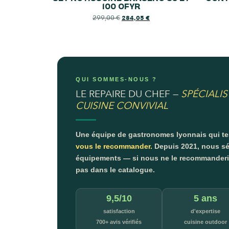
100 OFYR
299,00
€
284,05
€
QUI SOMMES-NOUS ?
LE REPAIRE DU CHEF —
SPÉCIALIS
CUISINE CONVIVIAL
Une équipe de gastronomes lyonnais qui t
vous le recommander.
Depuis 2021, nous sé
équipements — si nous ne le recommanderion
pas dans le catalogue.
9,5/10
5 ans
satisfaction
d'expertise
700+ avis vérifiés
cuisine outdoor