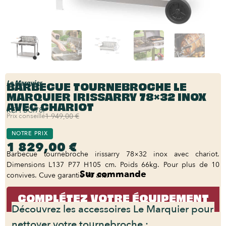
BARBECUE TOURNEBROCHE LE
Le Marquier
MARQUIER IRISSARRY 78×32 INOX
AVEC CHARIOT
REF:
BCi78i
Prix conseillé
1 949,00 €
NOTRE PRIX
1 829,00 €
Barbecue tournebroche irissarry 78×32 inox avec chariot.
Dimensions L137 P77 H105 cm. Poids 66kg. Pour plus de 10
Sur commande
convives. Cuve garantie 10 ans.
COMPLÉTEZ VOTRE ÉQUIPEMENT
Découvrez les accessoires Le Marquier pour
nettoyer votre tournebroche :