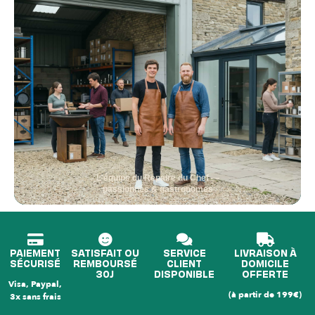
L'équipe du Repaire du Chef —
passionnés & gastronomes
PAIEMENT
SATISFAIT OU
SERVICE
LIVRAISON À
SÉCURISÉ
REMBOURSÉ
CLIENT
DOMICILE
30J
DISPONIBLE
OFFERTE
Visa, Paypal,
(à partir de 199€)
3x sans frais