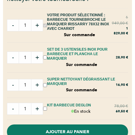
VOTRE PRODUIT SÉLECTIONNÉ :
1
BARBECUE TOURNEBROCHE LE
949,00
€
-
+
MARQUIER IRISSARRY 78X32 INOX
1
AVEC CHARIOT
829,00
€
Sur commande
SET DE 3 USTENSILES INOX POUR
BARBECUE ET PLANCHA LE
-
+
28,90
€
MARQUIER
Sur commande
SUPER NETTOYANT DÉGRAISSANT LE
-
+
MARQUIER
16,90
€
Sur commande
KIT BARBECUE DEGLON
78,00
€
-
+
En stock
69,50
€
AJOUTER AU PANIER