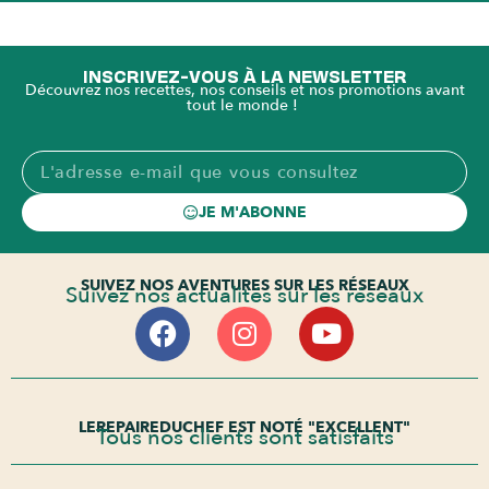
INSCRIVEZ-VOUS À LA NEWSLETTER
Découvrez nos recettes, nos conseils et nos promotions avant
tout le monde !
JE M'ABONNE
SUIVEZ NOS AVENTURES SUR LES RÉSEAUX
Suivez nos actualités sur les réseaux
LEREPAIREDUCHEF EST NOTÉ "EXCELLENT"
Tous nos clients sont satisfaits