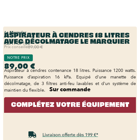
ASPIRATEUR À CENDRES 18 LITRES
Le Marquier
AVEC DÉCOLMATAGE LE MARQUIER
REF:
ASP100
Prix conseillé
89,00 €
NOTRE PRIX
89,00 €
Aspirateur à cendres contenance 18 litres. Puissance 1200 watts.
Puissance d’aspiration 16 kPa. Equipé d’une manette de
décolmatage, de 3 filtres anti-feu lavables et d’un système de
Sur commande
maintien du flexible.
COMPLÉTEZ VOTRE ÉQUIPEMENT
Livraison offerte dès 199 €*