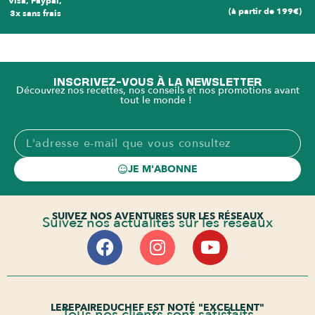
Visa, Paypal,
(à partir de 199€)
3x sans frais
INSCRIVEZ-VOUS À LA NEWSLETTER
Découvrez nos recettes, nos conseils et nos promotions avant
tout le monde !
JE M'ABONNE
SUIVEZ NOS AVENTURES SUR LES RÉSEAUX
Suivez nos actualités sur les réseaux
LEREPAIREDUCHEF EST NOTÉ "EXCELLENT"
Tous nos clients sont satisfaits