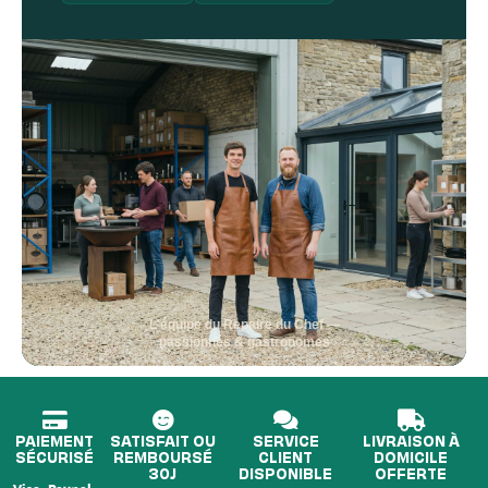
L'équipe du Repaire du Chef —
passionnés & gastronomes
PAIEMENT
SATISFAIT OU
SERVICE
LIVRAISON À
SÉCURISÉ
REMBOURSÉ
CLIENT
DOMICILE
30J
DISPONIBLE
OFFERTE