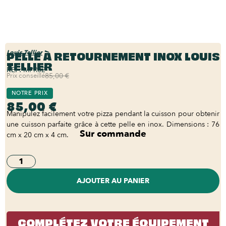
PELLE À RETOURNEMENT INOX LOUIS
Louis Tellier
TELLIER
REF:
MPR02
Prix conseillé
85,00 €
NOTRE PRIX
85,00 €
Manipulez facilement votre pizza pendant la cuisson pour obtenir
une cuisson parfaite grâce à cette pelle en inox. Dimensions : 76
Sur commande
cm x 20 cm x 4 cm.
AJOUTER AU PANIER
COMPLÉTEZ VOTRE ÉQUIPEMENT