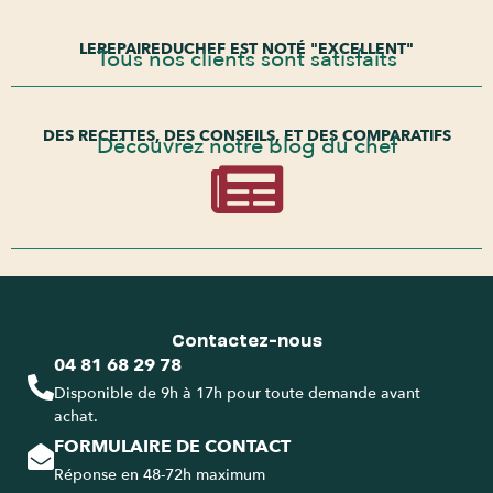
LEREPAIREDUCHEF EST NOTÉ "EXCELLENT"
Tous nos clients sont satisfaits
DES RECETTES, DES CONSEILS, ET DES COMPARATIFS
Découvrez notre blog du chef
Contactez-nous
04 81 68 29 78
Disponible de 9h à 17h pour toute demande avant
achat.
FORMULAIRE DE CONTACT
Réponse en 48-72h maximum