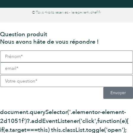
© Tous droits réservés - lerepaireduchef.fr
Question produit
Nous avons hâte de vous répondre !
Envoyer
document.querySelector('.elementor-element-
2d1051f')?.addEventListener('click',function(e){
if(e.target===this) this.classList.toggle('open');