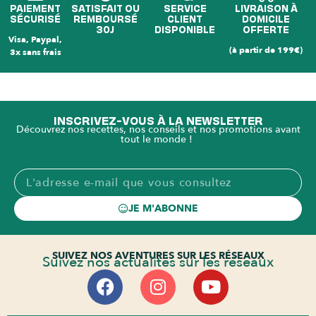
PAIEMENT
SATISFAIT OU
SERVICE
LIVRAISON À
SÉCURISÉ
REMBOURSÉ
CLIENT
DOMICILE
30J
DISPONIBLE
OFFERTE
Visa, Paypal,
(à partir de 199€)
3x sans frais
INSCRIVEZ-VOUS À LA NEWSLETTER
Découvrez nos recettes, nos conseils et nos promotions avant
tout le monde !
JE M'ABONNE
SUIVEZ NOS AVENTURES SUR LES RÉSEAUX
Suivez nos actualités sur les réseaux