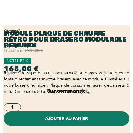
MODULE PLAQUE DE CHAUFFE
Remundi
RÉTRO POUR BRASERO MODULABLE
REMUNDI
REF:
800123
Prix conseillé
165,00 €
NOTRE PRIX
165,00 €
Réalisez de superbes cuissons au wok ou dans vos casseroles en
fonte directement sur votre brasero avec ce module à installer sur
votre brasero en acier. Plaque de cuisson en acier d’épaisseur 5
Sur commande
mm. Dimensions 50 x 30 x 7 cm. Poids 3,8 kg.
AJOUTER AU PANIER