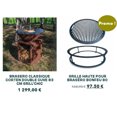
Promo !
BRASERO CLASSIQUE
GRILLE HAUTE POUR
CORTEN DOUBLE CUVE 83
BRASÉRO BONFEU 80
CM GRILL’CHIC
97,50
€
104,90
€
1 299,00
€