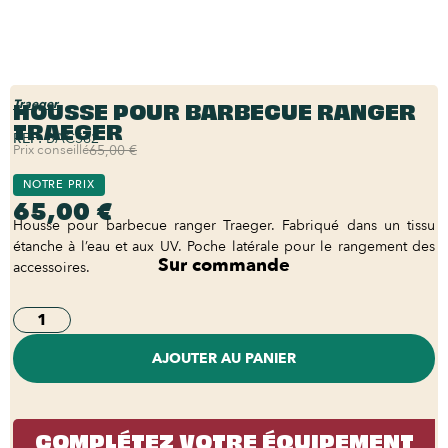
HOUSSE POUR BARBECUE RANGER
Traeger
TRAEGER
REF:
BAC562
Prix conseillé
65,00 €
NOTRE PRIX
65,00 €
Housse pour barbecue ranger Traeger. Fabriqué dans un tissu
étanche à l’eau et aux UV. Poche latérale pour le rangement des
Sur commande
accessoires.
AJOUTER AU PANIER
COMPLÉTEZ VOTRE ÉQUIPEMENT