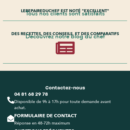
LEREPAIREDUCHEF EST NOTÉ "EXCELLENT"
Tous nos clients sont satisfaits
DES RECETTES, DES CONSEILS, ET DES COMPARATIFS
Découvrez notre blog du chef
Contactez-nous
04 81 68 29 78
Disponible de 9h à 17h pour toute demande avant
achat.
FORMULAIRE DE CONTACT
Réponse en 48-72h maximum