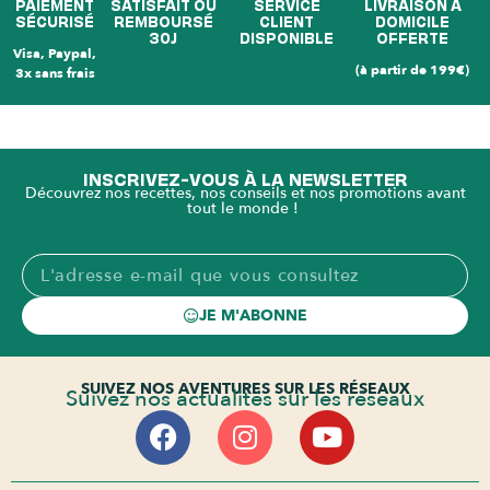
PAIEMENT
SATISFAIT OU
SERVICE
LIVRAISON À
SÉCURISÉ
REMBOURSÉ
CLIENT
DOMICILE
30J
DISPONIBLE
OFFERTE
Visa, Paypal,
(à partir de 199€)
3x sans frais
INSCRIVEZ-VOUS À LA NEWSLETTER
Découvrez nos recettes, nos conseils et nos promotions avant
tout le monde !
JE M'ABONNE
SUIVEZ NOS AVENTURES SUR LES RÉSEAUX
Suivez nos actualités sur les réseaux