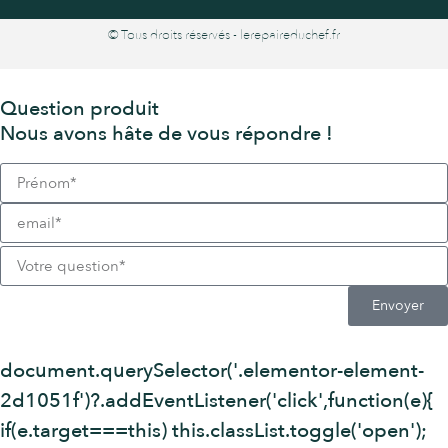
© Tous droits réservés - lerepaireduchef.fr
Question produit
Nous avons hâte de vous répondre !
Envoyer
document.querySelector('.elementor-element-
2d1051f')?.addEventListener('click',function(e){
if(e.target===this) this.classList.toggle('open');