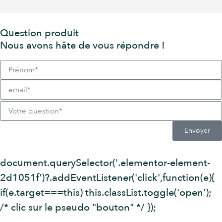
Question produit
Nous avons hâte de vous répondre !
Envoyer
document.querySelector('.elementor-element-
2d1051f')?.addEventListener('click',function(e){
if(e.target===this) this.classList.toggle('open');
/* clic sur le pseudo "bouton" */ });