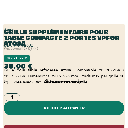
GRILLE SUPPLÉMENTAIRE POUR
Atosa
TABLE COMPACTE 2 PORTES YPFGR
ATOSA
REF:
W0402602
Prix conseillé
38,00 €
NOTRE PRIX
38,00 €
Grille pour table réfrigérée Atosa. Compatible YPF9022GR /
YPF9027GR. Dimensions 390 x 528 mm. Poids max par grille 40
Sur commande
kg. Livrée avec 4 taquets de fixation par grille.
AJOUTER AU PANIER