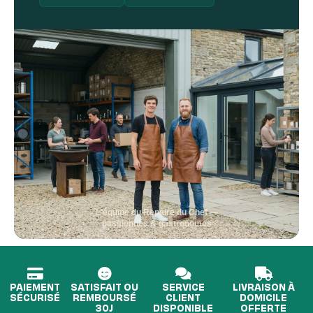
L'équipe du Repaire du Chef —
passionnés & gastronomes
PAIEMENT
SATISFAIT OU
SERVICE
LIVRAISON À
SÉCURISÉ
REMBOURSÉ
CLIENT
DOMICILE
30J
DISPONIBLE
OFFERTE