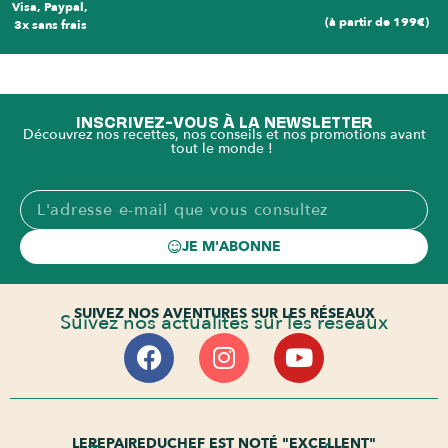
Visa, Paypal,
(à partir de 199€)
3x sans frais
INSCRIVEZ-VOUS À LA NEWSLETTER
Découvrez nos recettes, nos conseils et nos promotions avant
tout le monde !
JE M'ABONNE
SUIVEZ NOS AVENTURES SUR LES RÉSEAUX
Suivez nos actualités sur les réseaux
LEREPAIREDUCHEF EST NOTÉ "EXCELLENT"