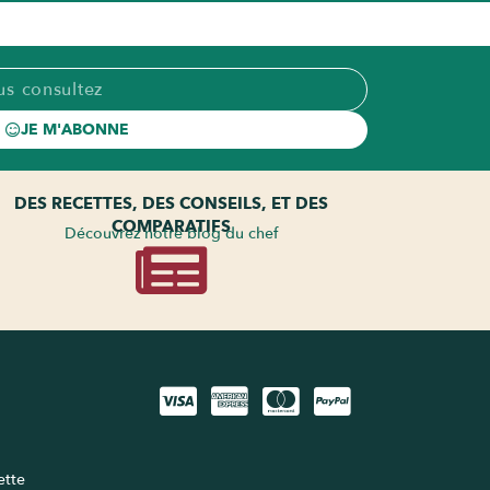
JE M'ABONNE
DES RECETTES, DES CONSEILS, ET DES
COMPARATIFS
Découvrez notre blog du chef
lette