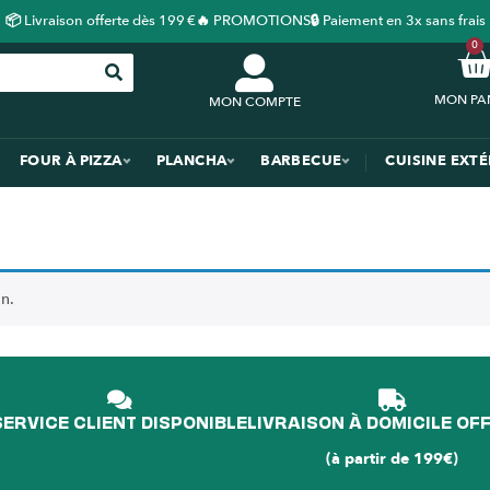
📦 Livraison offerte dès 199 €
🔥 PROMOTIONS
🔒 Paiement en 3x sans frais
0
MON COMPTE
FOUR À PIZZA
PLANCHA
BARBECUE
CUISINE EXT
n.
SERVICE CLIENT DISPONIBLE
LIVRAISON À DOMICILE OF
(à partir de 199€)