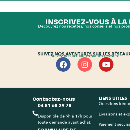
INSCRIVEZ-VOUS À L
Découvrez nos recettes, nos conseils et nos pro
SUIVEZ NOS AVENTURES SUR LES RÉSEAU
Suivez nos actualités sur les réseaux
Contactez-nous
LIENS UTILES
Questions fréqu
04 81 68 29 78
Livraisons et ex
Disponible de 9h à 17h pour
toute demande avant achat.
Paiement sécuri