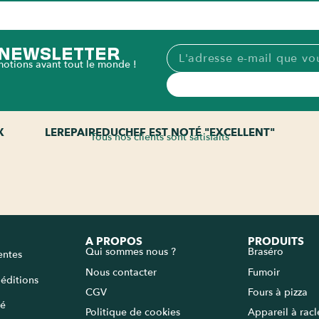
A NEWSLETTER
motions avant tout le monde !
X
LEREPAIREDUCHEF EST NOTÉ "EXCELLENT"
Tous nos clients sont satisfaits
A PROPOS
PRODUITS
Qui sommes nous ?
Braséro
entes
Nous contacter
Fumoir
péditions
CGV
Fours à pizza
sé
Politique de cookies
Appareil à rac