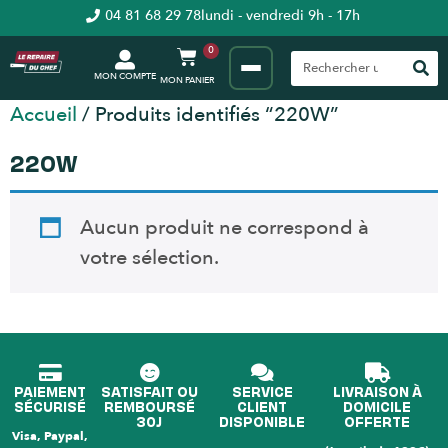
04 81 68 29 78
lundi - vendredi 9h - 17h
0
MON COMPTE
Accueil
/ Produits identifiés “220W”
220W
Aucun produit ne correspond à
votre sélection.
PAIEMENT
SATISFAIT OU
SERVICE
LIVRAISON À
SÉCURISÉ
REMBOURSÉ
CLIENT
DOMICILE
30J
DISPONIBLE
OFFERTE
Visa, Paypal,