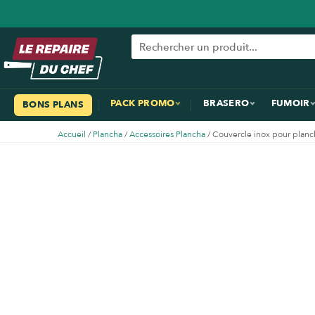
PACK PROMO
BRASERO
FUMOIR
BONS PLANS
Accueil
/
Plancha
/
Accessoires Plancha
/ Couvercle inox pour plan