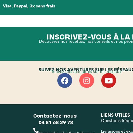
Visa, Paypal, 3x sans frais
INSCRIVEZ-VOUS À L
Découvrez nos recettes, nos conseils et nos pro
SUIVEZ NOS AVENTURES SUR LES RÉSEAU
Suivez nos actualités sur les réseaux
Contactez-nous
LIENS UTILES
Questions fréqu
04 81 68 29 78
Livraisons et ex