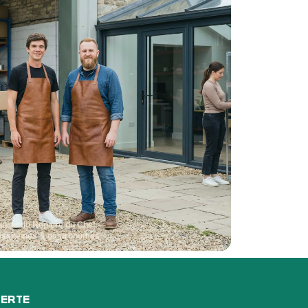
quipe du Repaire du Chef —
assionnés & gastronomes
FERTE