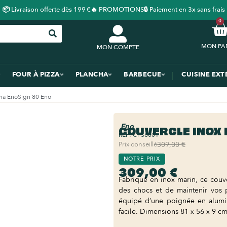
📦 Livraison offerte dès 199 €
🔥 PROMOTIONS
🔒 Paiement en 3x sans frais
0
MON COMPTE
FOUR À PIZZA
PLANCHA
BARBECUE
CUISINE EXT
cha EnoSign 80 Eno
Eno
COUVERCLE INOX 
REF:
CPS8001
Prix conseillé
309,00 €
NOTRE PRIX
309,00 €
Fabriqué en inox marin, ce couv
des chocs et de maintenir vos 
équipé d’une poignée en alumin
facile. Dimensions 81 x 56 x 9 cm