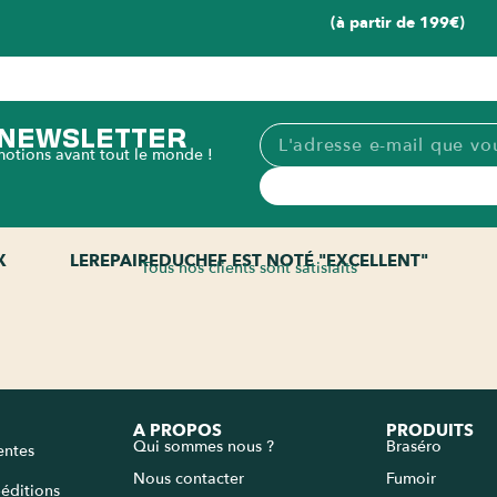
(à partir de 199€)
A NEWSLETTER
motions avant tout le monde !
X
LEREPAIREDUCHEF EST NOTÉ "EXCELLENT"
Tous nos clients sont satisfaits
A PROPOS
PRODUITS
Qui sommes nous ?
Braséro
entes
Nous contacter
Fumoir
péditions