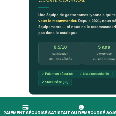
CUISINE CONVIVIAL
Une équipe de gastronomes lyonnais qui t
vous le recommander.
Depuis 2021, nous sé
équipements — si nous ne le recommanderion
pas dans le catalogue.
9,5/10
5 ans
satisfaction
d'expertise
700+ avis vérifiés
cuisine outdoor
✓ Paiement sécurisé
✓ Livraison soignée
✓ Stock Isère (38)
PAIEMENT SÉCURISÉ
SATISFAIT OU REMBOURSÉ 30J