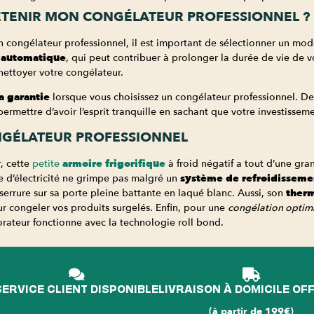
TENIR MON CONGÉLATEUR PROFESSIONNEL ?
n congélateur professionnel, il est important de sélectionner un modè
 automatique
, qui peut contribuer à prolonger la durée de vie de 
nettoyer votre congélateur.
a garantie
lorsque vous choisissez un congélateur professionnel. De
ermettre d’avoir l’esprit tranquille en sachant que votre investissem
NGÉLATEUR PROFESSIONNEL
, cette
petite
armoire frigorifique
à froid négatif a tout d’une gra
re d’électricité ne grimpe pas malgré un
système de refroidisseme
serrure sur sa porte pleine battante en laqué blanc. Aussi, son
therm
 congeler vos produits surgelés. Enfin, pour une
congélation optim
rateur fonctionne avec la technologie roll bond.
SERVICE CLIENT DISPONIBLE
LIVRAISON À DOMICILE OF
(à partir de 199€)