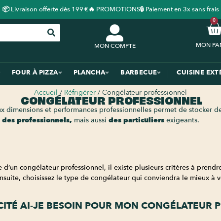
📦 Livraison offerte dès 199 €
🔥 PROMOTIONS
🔒 Paiement en 3x sans frais
0
MON COMPTE
FOUR À PIZZA
PLANCHA
BARBECUE
CUISINE EXT
Accueil
/
Réfrigérer
/ Congélateur professionnel
CONGÉLATEUR PROFESSIONNEL
x dimensions et performances professionnelles permet de stocker des
s
des professionnels,
mais aussi
des particuliers
exigeants.
e d’un congélateur professionnel, il existe plusieurs critères à pre
nsuite, choisissez le type de congélateur qui conviendra le mieux à 
CITÉ AI-JE BESOIN POUR MON CONGÉLATEUR 