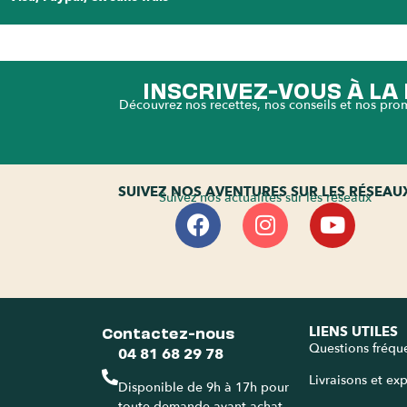
INSCRIVEZ-VOUS À L
Découvrez nos recettes, nos conseils et nos pro
SUIVEZ NOS AVENTURES SUR LES RÉSEAU
Suivez nos actualités sur les réseaux
Contactez-nous
LIENS UTILES
Questions fréqu
04 81 68 29 78
Livraisons et ex
Disponible de 9h à 17h pour
toute demande avant achat.