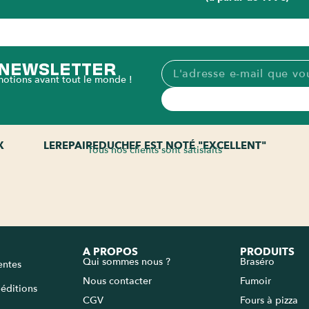
A NEWSLETTER
motions avant tout le monde !
X
LEREPAIREDUCHEF EST NOTÉ "EXCELLENT"
Tous nos clients sont satisfaits
A PROPOS
PRODUITS
Qui sommes nous ?
Braséro
entes
Nous contacter
Fumoir
péditions
CGV
Fours à pizza