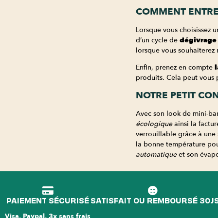
COMMENT ENTRE
Lorsque vous choisissez u
d’un cycle de
dégivrage
lorsque vous souhaiterez 
Enfin, prenez en compte
l
produits. Cela peut vous p
NOTRE PETIT CO
Avec son look de mini-bar
écologique
ainsi la factu
verrouillable grâce à une 
la bonne température pour
automatique
et son évapo
PAIEMENT SÉCURISÉ
SATISFAIT OU REMBOURSÉ 30J
Visa, Paypal, 3x sans frais