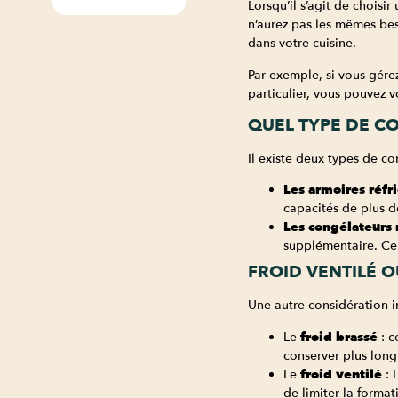
Lorsqu’il s’agit de choisi
n’aurez pas les mêmes bes
dans votre cuisine.
Par exemple, si vous gérez
particulier, vous pouvez v
QUEL TYPE DE C
Il existe deux types de co
Les armoires réfr
capacités de plus d
Les congélateurs
supplémentaire. Cer
FROID VENTILÉ O
Une autre considération im
Le
froid brassé
: c
conserver plus long
Le
froid ventilé
: 
de limiter la forma