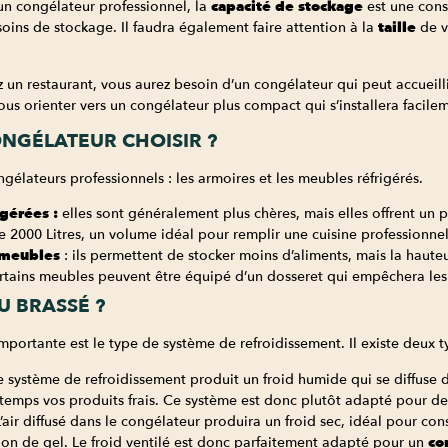
r un congélateur professionnel, la
capacité de stockage
est une consi
oins de stockage. Il faudra également faire attention à la
taille
de v
 un restaurant, vous aurez besoin d’un congélateur qui peut accueilli
ous orienter vers un congélateur plus compact qui s’installera facile
ONGÉLATEUR CHOISIR ?
ngélateurs professionnels : les armoires et les meubles réfrigérés.
igérées :
elles sont généralement plus chères, mais elles offrent un
e 2000 Litres, un volume idéal pour remplir une cuisine professionnel
 meubles
: ils permettent de stocker moins d’aliments, mais la haut
tains meubles peuvent être équipé d’un dosseret qui empêchera les 
U BRASSÉ ?
portante est le type de système de refroidissement. Il existe deux ty
e système de refroidissement produit un froid humide qui se diffus
temps vos produits frais. Ce système est donc plutôt adapté pour d
L’air diffusé dans le congélateur produira un froid sec, idéal pour 
tion de gel. Le froid ventilé est donc parfaitement adapté pour un
co