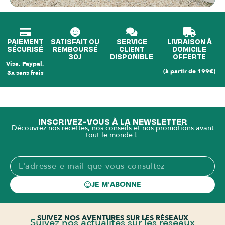
PAIEMENT
SATISFAIT OU
SERVICE
LIVRAISON À
SÉCURISÉ
REMBOURSÉ
CLIENT
DOMICILE
30J
DISPONIBLE
OFFERTE
Visa, Paypal,
(à partir de 199€)
3x sans frais
INSCRIVEZ-VOUS À LA NEWSLETTER
Découvrez nos recettes, nos conseils et nos promotions avant
tout le monde !
JE M'ABONNE
SUIVEZ NOS AVENTURES SUR LES RÉSEAUX
Suivez nos actualités sur les réseaux