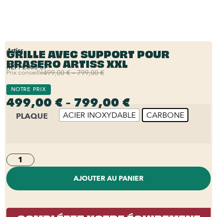
GRILLE AVEC SUPPORT POUR
Artiss
BRASERO ARTISS XXL
REF:
2605-57
Prix conseillé
499,00 € – 799,00 €
NOTRE PRIX
499,00 € – 799,00 €
ACIER INOXYDABLE
CARBONE
PLAQUE
AJOUTER AU PANIER