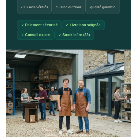
700+ avis vérifiés
cuisine outdoor
qualité garantie
✓ Paiement sécurisé
✓ Livraison soignée
✓ Conseil expert
✓ Stock Isère (38)
L'équipe du Repaire du Chef —
passionnés & gastronomes