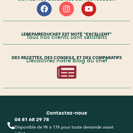
LEREPAIREDUCHEF EST NOTÉ "EXCELLENT"
Tous nos clients sont satisfaits
DES RECETTES, DES CONSEILS, ET DES COMPARATIFS
Découvrez notre blog du chef
Contactez-nous
04 81 68 29 78
Disponible de 9h à 17h pour toute demande avant