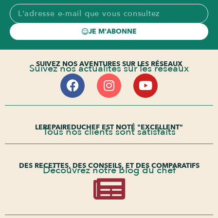
JE M'ABONNE
SUIVEZ NOS AVENTURES SUR LES RÉSEAUX
Suivez nos actualités sur les réseaux
LEREPAIREDUCHEF EST NOTÉ "EXCELLENT"
Tous nos clients sont satisfaits
DES RECETTES, DES CONSEILS, ET DES COMPARATIFS
Découvrez notre blog du chef