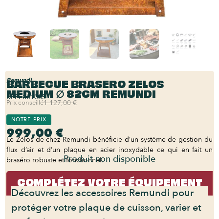
BARBECUE BRASERO ZELOS
Remundi
MEDIUM ∅ 82CM REMUNDI
REF:
801085
Prix conseillé
1 127,00 €
NOTRE PRIX
999,00 €
Le Zélos de chez Remundi bénéficie d’un système de gestion du
flux d’air et d’un plaque en acier inoxydable ce qui en fait un
Produit non disponible
braséro robuste et fonctionnel.
COMPLÉTEZ VOTRE ÉQUIPEMENT
Découvrez les accessoires Remundi pour
protéger votre plaque de cuisson, varier et