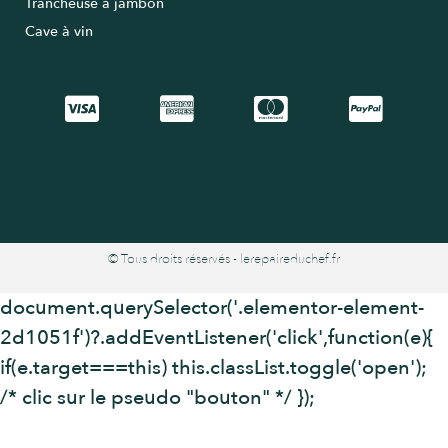
Trancheuse à jambon
Cave à vin
© Tous droits réservés - lerepaireduchef.fr
document.querySelector('.elementor-element-
2d1051f')?.addEventListener('click',function(e){
if(e.target===this) this.classList.toggle('open');
/* clic sur le pseudo "bouton" */ });