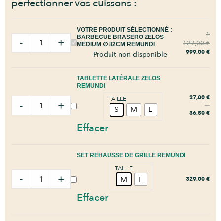
perfectionner vos cuissons :
VOTRE PRODUIT SÉLECTIONNÉ :
1
BARBECUE BRASERO ZELOS
-
+
127,00
€
MEDIUM ∅ 82CM REMUNDI
999,00
€
Produit non disponible
TABLETTE LATÉRALE ZELOS
REMUNDI
27,00
€
TAILLE
-
+
–
S
M
L
36,50
€
Effacer
SET REHAUSSE DE GRILLE REMUNDI
TAILLE
-
+
M
L
329,00
€
Effacer