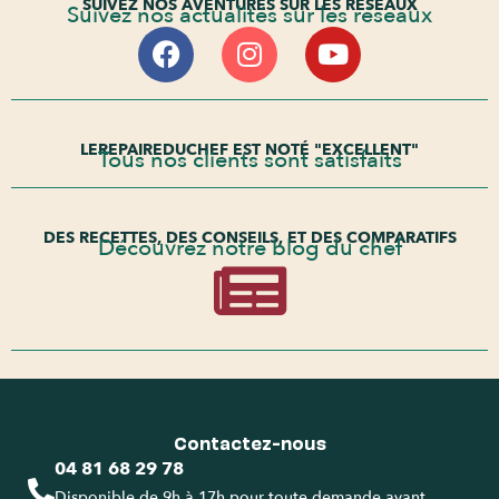
SUIVEZ NOS AVENTURES SUR LES RÉSEAUX
Suivez nos actualités sur les réseaux
LEREPAIREDUCHEF EST NOTÉ "EXCELLENT"
Tous nos clients sont satisfaits
DES RECETTES, DES CONSEILS, ET DES COMPARATIFS
Découvrez notre blog du chef
Contactez-nous
04 81 68 29 78
Disponible de 9h à 17h pour toute demande avant