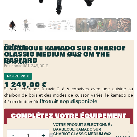
BARBECUE KAMADO SUR CHARIOT
The Bastard
CLASSIC MEDIUM Ø42 CM THE
BASTARD
REF:
BC203
Prix conseillé
1 249,00 €
NOTRE PRIX
1 249,00 €
Si vous cherchez à ravir 2 à 6 convives avec une cuisine au
charbon de bois et des modes de cuisson variés, le kamado de
Produit non disponible
42 cm de diamètre est le choix parfait.
COMPLÉTEZ VOTRE ÉQUIPEMENT
VOTRE PRODUIT SÉLECTIONNÉ :
BARBECUE KAMADO SUR
1
-
+
CHARIOT CLASSIC MEDIUM Ø42