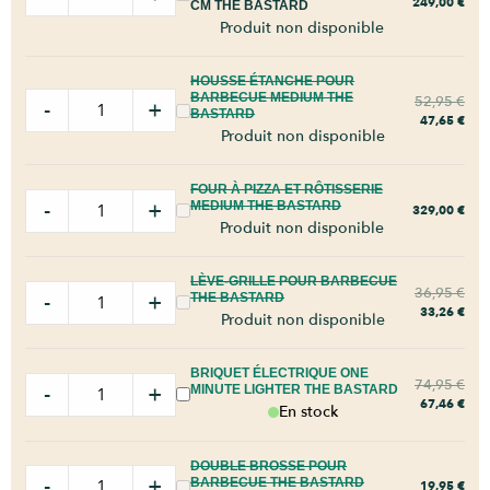
249,00
€
CM THE BASTARD
Produit non disponible
HOUSSE ÉTANCHE POUR
BARBECUE MEDIUM THE
52,95
€
-
+
BASTARD
47,65
€
Produit non disponible
FOUR À PIZZA ET RÔTISSERIE
-
+
MEDIUM THE BASTARD
329,00
€
Produit non disponible
LÈVE-GRILLE POUR BARBECUE
36,95
€
-
+
THE BASTARD
33,26
€
Produit non disponible
BRIQUET ÉLECTRIQUE ONE
74,95
€
-
+
MINUTE LIGHTER THE BASTARD
67,46
€
En stock
DOUBLE BROSSE POUR
-
+
BARBECUE THE BASTARD
19,95
€