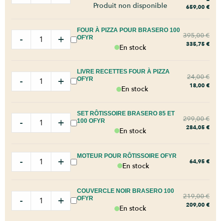
Produit non disponible
659,00
€
FOUR À PIZZA POUR BRASERO 100
395,00
€
-
+
OFYR
335,75
€
En stock
LIVRE RECETTES FOUR À PIZZA
24,00
€
-
+
OFYR
18,00
€
En stock
SET RÔTISSOIRE BRASERO 85 ET
299,00
€
-
+
100 OFYR
284,05
€
En stock
MOTEUR POUR RÔTISSOIRE OFYR
-
+
64,95
€
En stock
COUVERCLE NOIR BRASERO 100
219,00
€
-
+
OFYR
209,00
€
En stock