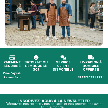
L'équipe du Repaire du Chef —
passionnés & gastronomes
PAIEMENT
SATISFAIT OU
SERVICE
LIVRAISON À
SÉCURISÉ
REMBOURSÉ
CLIENT
DOMICILE
30J
DISPONIBLE
OFFERTE
Visa, Paypal,
(à partir de 199€)
3x sans frais
INSCRIVEZ-VOUS À LA NEWSLETTER
Découvrez nos recettes, nos conseils et nos promotions avant
tout le monde !