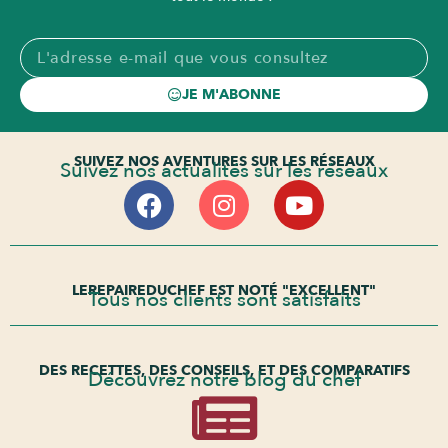
JE M'ABONNE
SUIVEZ NOS AVENTURES SUR LES RÉSEAUX
Suivez nos actualités sur les réseaux
LEREPAIREDUCHEF EST NOTÉ "EXCELLENT"
Tous nos clients sont satisfaits
DES RECETTES, DES CONSEILS, ET DES COMPARATIFS
Découvrez notre blog du chef