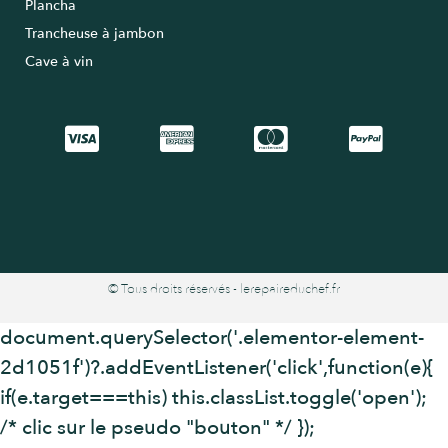
Plancha
Trancheuse à jambon
Cave à vin
© Tous droits réservés - lerepaireduchef.fr
document.querySelector('.elementor-element-
2d1051f')?.addEventListener('click',function(e){
if(e.target===this) this.classList.toggle('open');
/* clic sur le pseudo "bouton" */ });