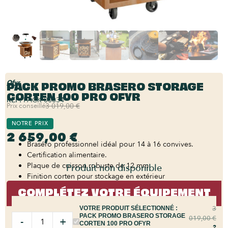
PACK PROMO BRASERO STORAGE
Ofyr
CORTEN 100 PRO OFYR
REF:
PACK-00034
Prix conseillé
3 019,00 €
NOTRE PRIX
2 659,00 €
Braséro professionnel idéal pour 14 à 16 convives.
Certification alimentaire.
Plaque de cuisson robuste de 12 mm
Produit non disponible
Finition corten pour stockage en extérieur
COMPLÉTEZ VOTRE ÉQUIPEMENT
3
VOTRE PRODUIT SÉLECTIONNÉ :
PACK PROMO BRASERO STORAGE
019,00
€
-
+
CORTEN 100 PRO OFYR
2