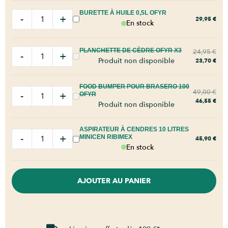
BURETTE À HUILE 0,5L OFYR
-
+
29,95
€
En stock
PLANCHETTE DE CÈDRE OFYR X3
24,95
€
-
+
Produit non disponible
23,70
€
FOOD BUMPER POUR BRASERO 100
49,00
€
-
+
OFYR
46,55
€
Produit non disponible
ASPIRATEUR À CENDRES 10 LITRES
-
+
MINICEN RIBIMEX
45,90
€
En stock
AJOUTER AU PANIER