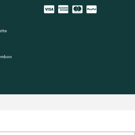
lette
jambon