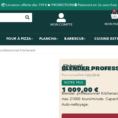
📦 Livraison offerte dès 199 €
🔥 PROMOTIONS
🔒 Paiement en 3x sans frais
0
MON COMPTE
FOUR À PIZZA
PLANCHA
BARBECUE
CUISINE EXT
professionnel Kitchenaid
Kitchenaid
BLENDER PROFESS
REF:
5KSBC1B0ECU
Prix conseillé
1 126,00 €
NOTRE PRIX
1 009,00 €
Blender professionnel Kitchenai
max 21000 tours/minute. Capacit
Auto-nettoyage.