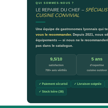
QUI SOMMES-NOUS ?
LE REPAIRE DU CHEF —
SPÉCIALIS
CUISINE CONVIVIAL
Une équipe de gastronomes lyonnais qui t
vous le recommander.
Depuis 2021, nous sé
équipements — si nous ne le recommanderion
pas dans le catalogue.
9,5/10
5 ans
satisfaction
d'expertise
700+ avis vérifiés
cuisine outdoor
✓ Paiement sécurisé
✓ Livraison soignée
✓ Stock Isère (38)