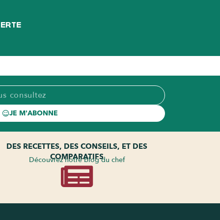
FERTE
JE M'ABONNE
DES RECETTES, DES CONSEILS, ET DES
COMPARATIFS
Découvrez notre blog du chef