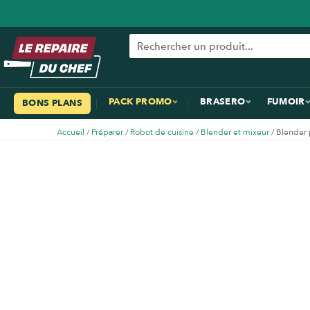
PACK PROMO
BRASERO
FUMOIR
BONS PLANS
Accueil
/
Préparer
/
Robot de cuisine
/
Blender et mixeur
/ Blender 