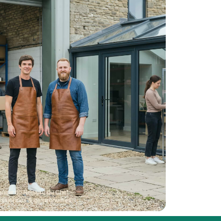
quipe du Repaire du Chef —
assionnés & gastronomes