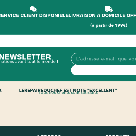
SERVICE CLIENT DISPONIBLE
LIVRAISON À DOMICILE OF
(à partir de 199€)
A NEWSLETTER
motions avant tout le monde !
X
LEREPAIREDUCHEF EST NOTÉ "EXCELLENT"
Tous nos clients sont satisfaits