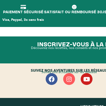
PAIEMENT SÉCURISÉ
SATISFAIT OU REMBOURSÉ 30J
Visa, Paypal, 3x sans frais
INSCRIVEZ-VOUS À L
Découvrez nos recettes, nos conseils et nos pro
SUIVEZ NOS AVENTURES SUR LES RÉSEAU
Suivez nos actualités sur les réseaux