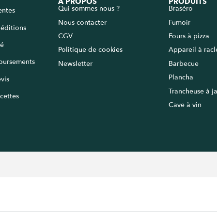
A PROPOS
PRODUITS
Qui sommes nous ?
Braséro
entes
Nous contacter
Fumoir
péditions
CGV
Fours à pizza
sé
Politique de cookies
Appareil à rac
oursements
Newsletter
Barbecue
Plancha
vis
Trancheuse à 
cettes
Cave à vin