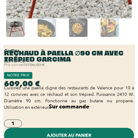
RÉCHAUD À PAELLA ∅90 CM AVEC
Garcima
TRÉPIED GARCIMA
REF:
D900
Prix conseillé
706,00 €
NOTRE PRIX
609,00 €
Cuisinez une paella digne des restaurants de Valence pour 10 à
12 convives avec ce réchaud et son trépied. Puissance 2410 W.
Diamètre 90 cm. Fonctionne au gaz butane ou propane.
Sur commande
Utilisation en extérieur.
AJOUTER AU PANIER