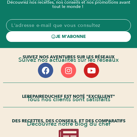
Découvrez nos recettes, nos conseils et nos promotions avant
tout le monde !
JE M'ABONNE
SUIVEZ NOS AVENTURES SUR LES RÉSEAUX
Suivez nos actualités sur les réseaux
LEREPAIREDUCHEF EST NOTÉ "EXCELLENT"
Tous nos clients sont satisfaits
DES RECETTES, DES CONSEILS, ET DES COMPARATIFS
Découvrez notre blog du chef