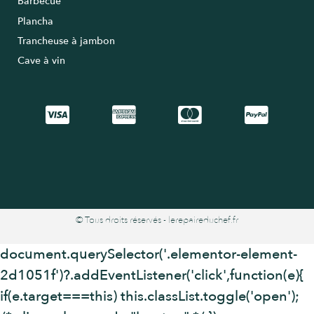
Barbecue
Plancha
Trancheuse à jambon
Cave à vin
© Tous droits réservés - lerepaireduchef.fr
document.querySelector('.elementor-element-
2d1051f')?.addEventListener('click',function(e){
if(e.target===this) this.classList.toggle('open');