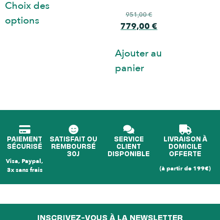
Choix des
951,00
€
options
779,00
€
Ajouter au
panier
PAIEMENT
SATISFAIT OU
SERVICE
LIVRAISON À
SÉCURISÉ
REMBOURSÉ
CLIENT
DOMICILE
30J
DISPONIBLE
OFFERTE
Visa, Paypal,
(à partir de 199€)
3x sans frais
INSCRIVEZ-VOUS À LA NEWSLETTER