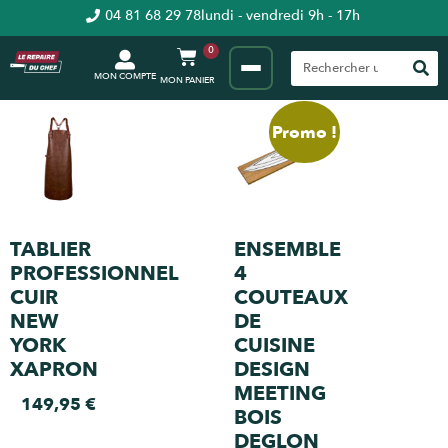
04 81 68 29 78
lundi - vendredi 9h - 17h
0
MON COMPTE
Promo !
TABLIER
ENSEMBLE
PROFESSIONNEL
4
CUIR
COUTEAUX
NEW
DE
YORK
CUISINE
XAPRON
DESIGN
MEETING
149,95
€
BOIS
DEGLON