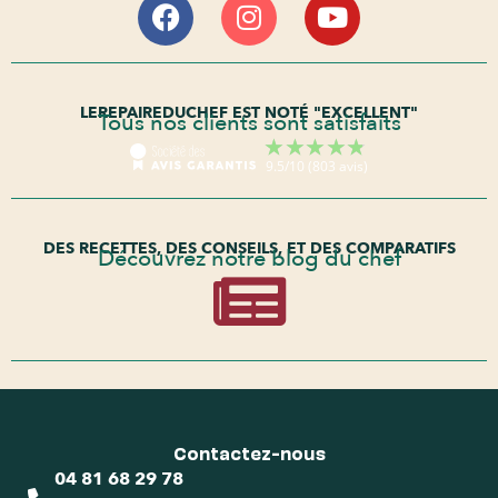
LEREPAIREDUCHEF EST NOTÉ "EXCELLENT"
Tous nos clients sont satisfaits
DES RECETTES, DES CONSEILS, ET DES COMPARATIFS
Découvrez notre blog du chef
Contactez-nous
04 81 68 29 78