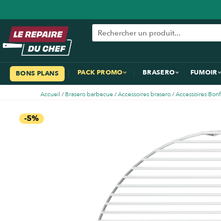
PACK PROMO
BRASERO
FUMOIR
BONS PLANS
Accueil
/
Brasero barbecue
/
Accessoires brasero
/
Accessoires Bon
-5%