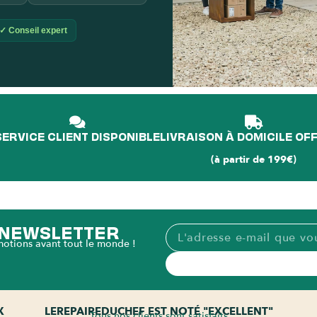
✓ Conseil expert
L'é
p
SERVICE CLIENT DISPONIBLE
LIVRAISON À DOMICILE OF
(à partir de 199€)
A NEWSLETTER
motions avant tout le monde !
X
LEREPAIREDUCHEF EST NOTÉ "EXCELLENT"
Tous nos clients sont satisfaits