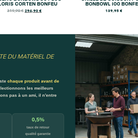
LORIS CORTEN BONFEU
BONBOWL 100 BONF
319,90
€
294,90
€
139,95
€
TE DU MATÉRIEL DE
este
chaque produit avant de
lectionnons les meilleurs
s pas à un ami, il n'entre
0,5%
taux de retour
qualité garantie