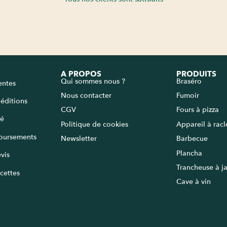
A PROPOS
PRODUITS
Qui sommes nous ?
Braséro
entes
Nous contacter
Fumoir
péditions
CGV
Fours à pizza
sé
Politique de cookies
Appareil à rac
oursements
Newsletter
Barbecue
Plancha
vis
Trancheuse à 
cettes
Cave à vin