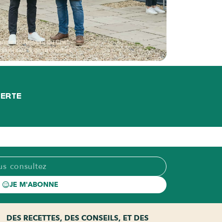
quipe du Repaire du Chef —
assionnés & gastronomes
FERTE
JE M'ABONNE
DES RECETTES, DES CONSEILS, ET DES