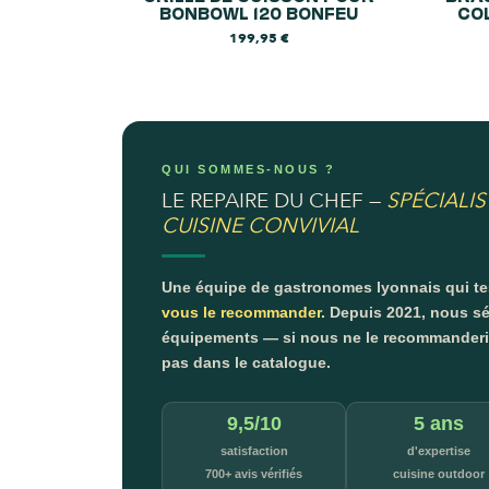
BONBOWL 120 BONFEU
CO
199,95
€
QUI SOMMES-NOUS ?
LE REPAIRE DU CHEF —
SPÉCIALIS
CUISINE CONVIVIAL
Une équipe de gastronomes lyonnais qui t
vous le recommander.
Depuis 2021, nous sé
équipements — si nous ne le recommanderion
pas dans le catalogue.
9,5/10
5 ans
satisfaction
d'expertise
700+ avis vérifiés
cuisine outdoor