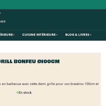
ÉRIEURE
CUISINE INTÉRIEURE
BLOG & LIVRES
GRILL BONFEU Ø100CM
u en barbecue avec cette demi grille pour vos braséros 100cm et
En stock