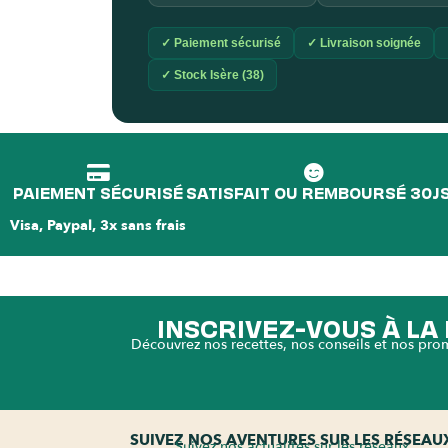
✓ Paiement sécurisé
✓ Livraison soignée
✓ Stock Isère (38)
PAIEMENT SÉCURISÉ
SATISFAIT OU REMBOURSÉ 30J
Visa, Paypal, 3x sans frais
INSCRIVEZ-VOUS À L
Découvrez nos recettes, nos conseils et nos pro
SUIVEZ NOS AVENTURES SUR LES RÉSEAU
Suivez nos actualités sur les réseaux