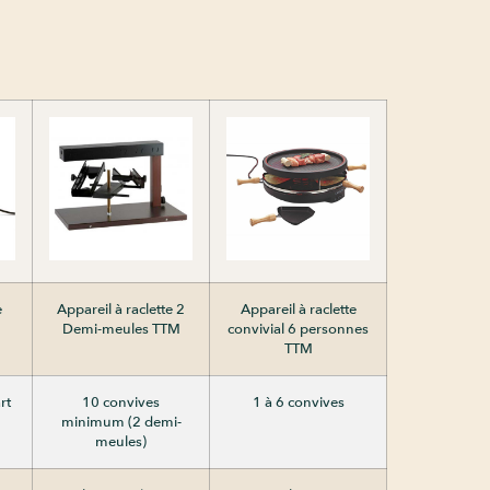
e
Appareil à raclette 2
Appareil à raclette
Demi-meules TTM
convivial 6 personnes
TTM
rt
10 convives
1 à 6 convives
minimum (2 demi-
meules)