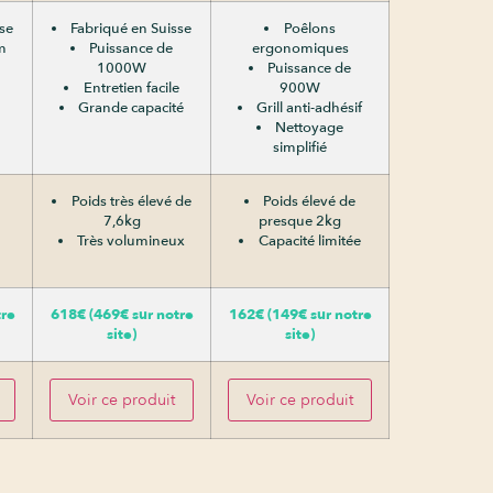
sse
Fabriqué en Suisse
Poêlons
m
Puissance de
ergonomiques
1000W
Puissance de
Entretien facile
900W
Grande capacité
Grill anti-adhésif
Nettoyage
simplifié
Poids très élevé de
Poids élevé de
7,6kg
presque 2kg
Très volumineux
Capacité limitée
tre
618€ (469€ sur notre
162€ (149€ sur notre
site)
site)
Voir ce produit
Voir ce produit