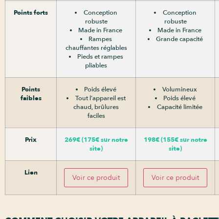
Points forts
Conception
Conception
robuste
robuste
Made in France
Made in France
Rampes
Grande capacité
chauffantes réglables
Pieds et rampes
pliables
Points
Poids élevé
Volumineux
faibles
Tout l'appareil est
Poids élevé
chaud, brûlures
Capacité limitée
faciles
Prix
269€ (175€ sur notre
198€ (155€ sur notre
site)
site)
Lien
Voir ce produit
Voir ce produit