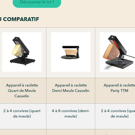
Découvrez le ici !
U COMPARATIF
Appareil à raclette
Appareil à raclette
Appareil à raclett
Quart de Meule
Demi Meule Casselin
Party TTM
Casselin
2 à 4 convives (quart
4 à 8 convives (demi-
2 à 4 convives (qua
de meule)
meule)
de meule)