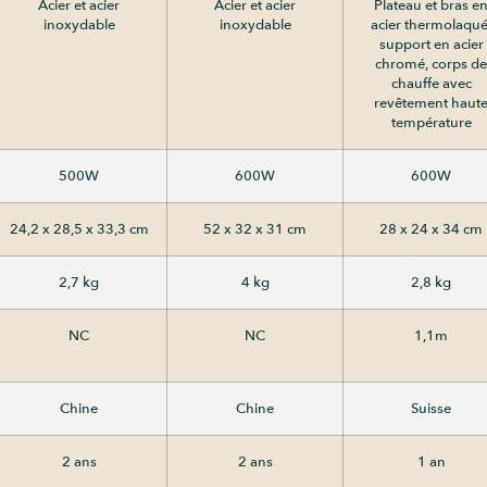
Acier et acier
Acier et acier
Plateau et bras e
inoxydable
inoxydable
acier thermolaqué
support en acier
chromé, corps de
chauffe avec
revêtement haut
température
500W
600W
600W
24,2 x 28,5 x 33,3 cm
52 x 32 x 31 cm
28 x 24 x 34 cm
2,7 kg
4 kg
2,8 kg
NC
NC
1,1m
Chine
Chine
Suisse
2 ans
2 ans
1 an