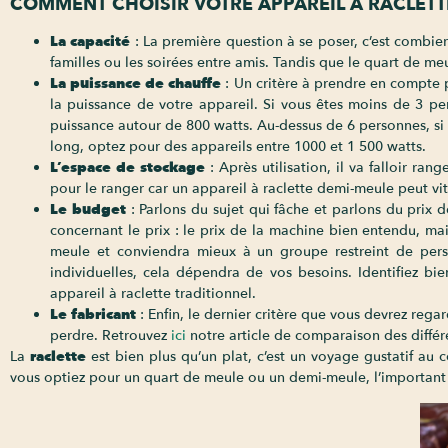
COMMENT CHOISIR VOTRE APPAREIL À RACLETT
La capacité
: La première question à se poser, c’est combi
familles ou les soirées entre amis. Tandis que le quart de m
La puissance de chauffe
: Un critère à prendre en compte 
la puissance de votre appareil. Si vous êtes moins de 3 pe
puissance autour de 800 watts. Au-dessus de 6 personnes, si 
long, optez pour des appareils entre 1000 et 1 500 watts.
L’espace de stockage
: Après utilisation, il va falloir ra
pour le ranger car un appareil à raclette demi-meule peut vi
Le budget
: Parlons du sujet qui fâche et parlons du prix 
concernant le prix : le prix de la machine bien entendu, ma
meule et conviendra mieux à un groupe restreint de perso
individuelles, cela dépendra de vos besoins. Identifiez bi
appareil à raclette traditionnel.
Le fabricant
: Enfin, le dernier critère que vous devrez rega
perdre. Retrouvez
ici
notre article de comparaison des différe
La
raclette
est bien plus qu’un plat, c’est un voyage gustatif au
vous optiez pour un quart de meule ou un demi-meule, l’important 