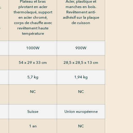
n
Plateau et bras
Acier, plastique et
,
pivotant en acier
manches en bois.
thermolaqué, support
Revêtement anti-
en acier chromé,
adhésif sur la plaque
corps de chauffe avec
de cuisson
e
revêtement haute
température
1000W
900W
54 x 29 x 33 cm
28,5 x 28,5 x 13 cm
5,7 kg
1,94 kg
NC
NC
Suisse
Union européenne
1 an
NC