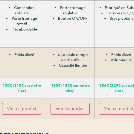
Conception
Porte fromage
Fabriqué en Sui
robuste
réglable
Cordon de 1,1
Porte fromage
Bouton ON/OFF
Bras pivotant
rotatif
Prix abordable
Poids élevé
Une seule rampe
Poids élevé
de chauffe
Volumineux
Capacité limitée
130€ (110€ sur notre
190€ (155€ sur notre
306€ (229€ sur no
site)
site)
site)
Voir ce produit
Voir ce produit
Voir ce produit