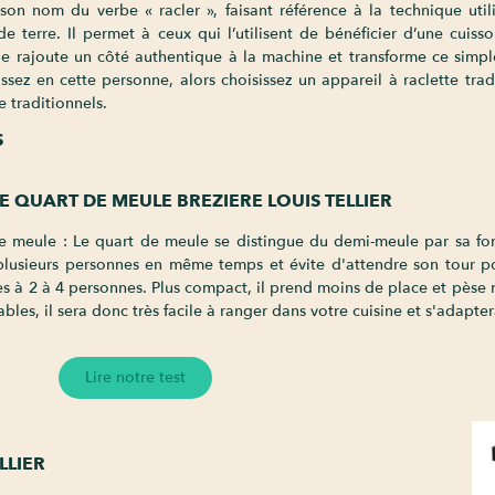
 son nom du verbe « racler », faisant référence à la technique util
terre. Il permet à ceux qui l’utilisent de bénéficier d’une cuisso
le rajoute un côté authentique à la machine et transforme ce simp
sez en cette personne, alors choisissez un appareil à raclette trad
e traditionnels.
S
E QUART DE MEULE BREZIERE LOUIS TELLIER
de meule : Le quart de meule se distingue du demi-meule par sa for
lusieurs personnes en même temps et évite d'attendre son tour pou
es à 2 à 4 personnes. Plus compact, il prend moins de place et pèse
ables, il sera donc très facile à ranger dans votre cuisine et s'adapt
Lire notre test
LLIER