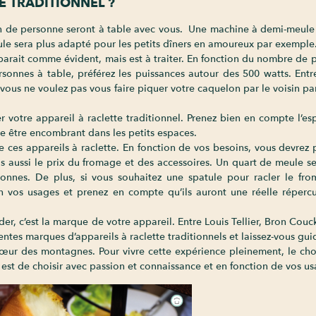
E TRADITIONNEL ?
en de personne seront à table avec vous. Une machine à demi-meule
eule sera plus adapté pour les petits dîners en amoureux par exemple
parait comme évident, mais est à traiter. En fonction du nombre de 
rsonnes à table, préférez les puissances autour des 500 watts. Ent
vous ne voulez pas vous faire piquer votre caquelon par le voisin pa
nger votre appareil à raclette traditionnel. Prenez bien en compte l’
te être encombrant dans les petits espaces.
de ces appareils à raclette. En fonction de vos besoins, vous devre
is aussi le prix du fromage et des accessoires. Un quart de meule s
nnes. De plus, si vous souhaitez une spatule pour racler le fro
en vos usages et prenez en compte qu’ils auront une réelle réperc
rder, c’est la marque de votre appareil. Entre Louis Tellier, Bron Couc
ntes marques d’appareils à raclette traditionnels et laissez-vous gui
 cœur des montagnes. Pour vivre cette expérience pleinement, le cho
est de choisir avec passion et connaissance et en fonction de vos us