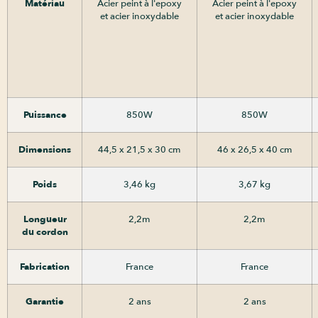
Matériau
Acier peint à l'epoxy
Acier peint à l'epoxy
et acier inoxydable
et acier inoxydable
Puissance
850W
850W
Dimensions
44,5 x 21,5 x 30 cm
46 x 26,5 x 40 cm
Poids
3,46 kg
3,67 kg
Longueur
2,2m
2,2m
du cordon
Fabrication
France
France
Garantie
2 ans
2 ans