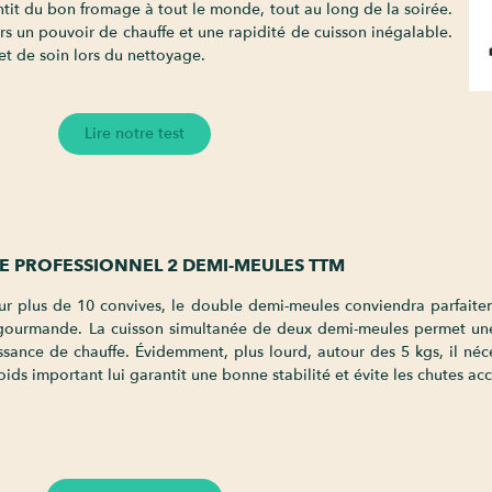
ntit du bon fromage à tout le monde, tout au long de la soirée.
urs un pouvoir de chauffe et une rapidité de cuisson inégalable.
et de soin lors du nettoyage.
Lire notre test
TE PROFESSIONNEL 2 DEMI-MEULES TTM
ur plus de 10 convives, le double demi-meules conviendra parfaite
 gourmande. La cuisson simultanée de deux demi-meules permet une
issance de chauffe. Évidemment, plus lourd, autour des 5 kgs, il né
ds important lui garantit une bonne stabilité et évite les chutes acc