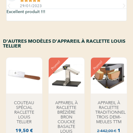





29/01/2023
Excellent produit !!!
Par
pla
D'AUTRES MODÈLES D'APPAREIL À RACLETTE LOUIS
TELLIER
Promo!
Promo!
COUTEAU
APPAREIL À
APPAREIL À
SPÉCIAL
RACLETTE
RACLETTE
RACLETTE
BRÉZIÈRE
TRADITIONNEL
LOUIS
BRON
TROIS DEMI-
TELLIER
COUCKE
MEULES TTM
BASALTE
19,50
€
1
2 442,00
€
LOUIS