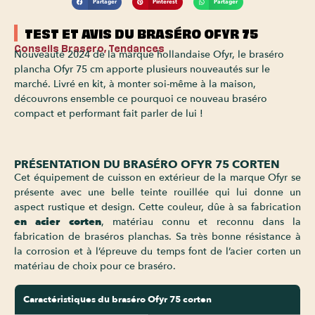
Partager
Pinterest
Partager
TEST ET AVIS DU BRASÉRO OFYR 75
Conseils Brasero
,
Tendances
Nouveauté 2024 de la marque hollandaise Ofyr, le braséro
plancha Ofyr 75 cm apporte plusieurs nouveautés sur le
marché. Livré en kit, à monter soi-même à la maison,
découvrons ensemble ce pourquoi ce nouveau braséro
compact et performant fait parler de lui !
PRÉSENTATION DU BRASÉRO OFYR 75 CORTEN
Cet équipement de cuisson en extérieur de la marque Ofyr se
présente avec une belle teinte rouillée qui lui donne un
aspect rustique et design. Cette couleur, dûe à sa fabrication
en acier corten
, matériau connu et reconnu dans la
fabrication de braséros planchas. Sa très bonne résistance à
la corrosion et à l’épreuve du temps font de l’acier corten un
matériau de choix pour ce braséro.
Caractéristiques du braséro Ofyr 75 corten