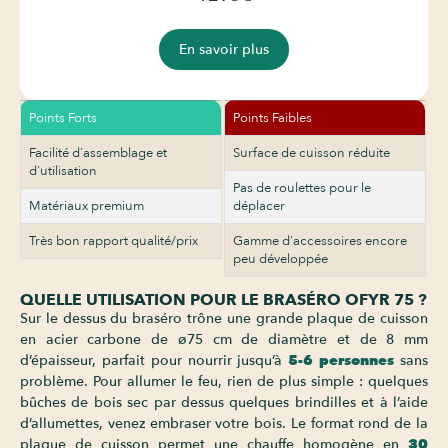
En savoir plus
Points Forts
Points Faibles
Facilité d'assemblage et
Surface de cuisson réduite
d'utilisation
Pas de roulettes pour le
Matériaux premium
déplacer
Très bon rapport qualité/prix
Gamme d'accessoires encore
peu développée
QUELLE UTILISATION POUR LE BRASÉRO OFYR 75 ?
Sur le dessus du braséro trône une grande plaque de cuisson
en acier carbone de ø75 cm de diamètre et de 8 mm
d’épaisseur, parfait pour nourrir jusqu’à
5-6 personnes
sans
problème. Pour allumer le feu, rien de plus simple : quelques
bûches de bois sec par dessus quelques brindilles et à l’aide
d’allumettes, venez embraser votre bois. Le format rond de la
plaque de cuisson permet une chauffe homogène en
30