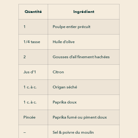
Quantité
Ingrédient
1
Poulpe entier précuit
1/4 tasse
Huile d’olive
2
Gousses d’ail finement hachées
Jus d’1
Citron
1 c. à c.
Origan séché
1 c. à c.
Paprika doux
Pincée
Paprika fumé ou piment doux
—
Sel & poivre du moulin