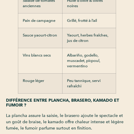
Salade de tomates
Huile d’olive & olives
anciennes
noires
Pain de campagne
Grillé, frotté à l’ail
Sauce yaourt-citron
Yaourt, herbes fraîches,
jus de citron
Vins blancs secs
Albariño, godello,
muscadet, picpoul,
vermentino
Rouge léger
Peu tannique, servi
rafraîchi
DIFFÉRENCE ENTRE PLANCHA, BRASERO, KAMADO ET
FUMOIR ?
La plancha assure la saisie, le brasero ajoute le spectacle et
un goût de braise, le kamado offre chaleur intense et légère
fumée, le fumoir parfume surtout en finition.