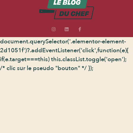
document.querySelector('.elementor-element-
2d1051f')?.addEventListener('click',function(e){
if(e.target===this) this.classList.toggle('open');
/* clic sur le pseudo "bouton" */ });