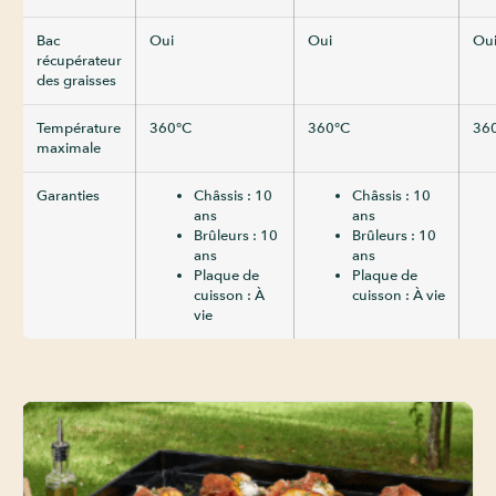
Bac
Oui
Oui
Ou
récupérateur
des graisses
Température
360°C
360°C
36
maximale
Garanties
Châssis : 10
Châssis : 10
ans
ans
Brûleurs : 10
Brûleurs : 10
ans
ans
Plaque de
Plaque de
cuisson : À
cuisson : À vie
vie