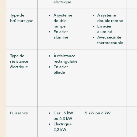
électrique
Type de
À système
À système
brûleurs gaz
double
double rampe
rampe
En acier
En acier
aluminé
aluminé
Avec sécurité
thermocouple
Type de
À résistance
résistance
rectangulaire
électrique
En acier
blindé
Puissance
Gaz : 5 kW
5 kW ou 6 kW
ou 6,3 kW
Électrique :
2,2 kW