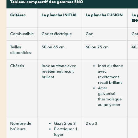
Tableau comparatif des gammes ENO
Critères
La plancha INITIAL
La plancha FUSION
La 
EN
Combustible
Gaz et électrique
Gaz
Gaz
Tailles
50 ou 65 cm
60 ou 75 cm
40,
disponibles
Châssis
Inox au titane avec
Inox au titane
revêtement recuit
avec
brillant
revêtement
recuit brillant
Acier
galvanisé
thermolaqué
au polyester
Nombre de
Gaz : 2 ou 3
2 ou 3
brûleurs
Électrique : 1
foyer