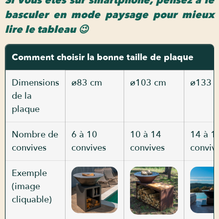
Si vous êtes sur smartphone, pensez à le
basculer en mode paysage pour mieux
lire le tableau 😉
Comment choisir la bonne taille de plaque
Dimensions
ø83 cm
ø103 cm
ø133 
de la
plaque
Nombre de
6 à 10
10 à 14
14 à 1
convives
convives
convives
conviv
Exemple
(image
cliquable)