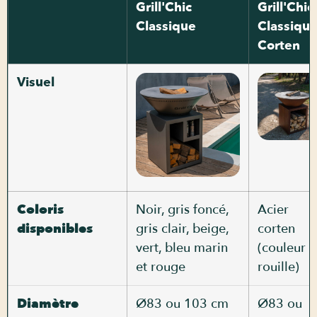
Grill'Chic
Grill'Chic
Classique
Classiqu
Corten
Visuel
Coloris
Noir, gris foncé,
Acier
disponibles
gris clair, beige,
corten
vert, bleu marin
(couleur
et rouge
rouille)
Diamètre
Ø83 ou 103 cm
Ø83 ou