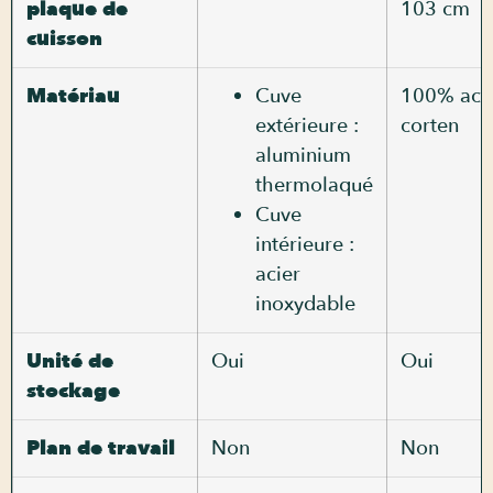
plaque de
103 cm
cuisson
Matériau
Cuve
100% aci
extérieure :
corten
aluminium
thermolaqué
Cuve
intérieure :
acier
inoxydable
Unité de
Oui
Oui
stockage
Plan de travail
Non
Non