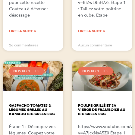
pour cette recette
v=BiZwLRnH7Zs Étape 1
Couteau à désosser —
: Taillez votre poitrine
désossage
en cube. Étape
LIRE LA SUITE »
LIRE LA SUITE »
26 commentaires
Aucun commentaire
NOS RECETTES
NOS RECETTES
GASPACHO TOMATES &
POULPE GRILLÉ ET SA
LÉGUMES GRILLÉS AU
VIERGE DE FRAMBOISE AU
KAMADO BIG GREEN EGG
BIG GREEN EGG
Étape 1 : Découpez vos
https://www.youtube.com/w
légumes Coupez votre
v=A7jcxNsA5Z0 Étape 1