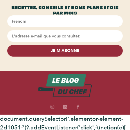
RECETTES, CONSEILS ET BONS PLANS 1 FOIS
PAR MOIS
JE M'ABONNE
document.querySelector('.elementor-element-
2d1051f')?.addEventListener('click',function(e){