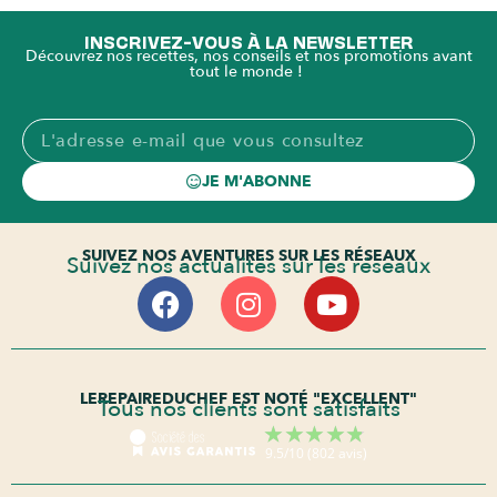
INSCRIVEZ-VOUS À LA NEWSLETTER
Découvrez nos recettes, nos conseils et nos promotions avant
tout le monde !
JE M'ABONNE
SUIVEZ NOS AVENTURES SUR LES RÉSEAUX
Suivez nos actualités sur les réseaux
LEREPAIREDUCHEF EST NOTÉ "EXCELLENT"
Tous nos clients sont satisfaits