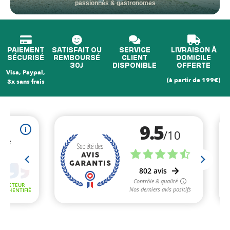
passionnés & gastronomes
PAIEMENT
SATISFAIT OU
SERVICE
LIVRAISON À
SÉCURISÉ
REMBOURSÉ
CLIENT
DOMICILE
30J
DISPONIBLE
OFFERTE
Visa, Paypal,
(à partir de 199€)
3x sans frais