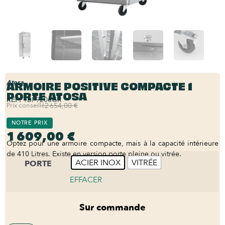
ARMOIRE POSITIVE COMPACTE 1
Atosa
PORTE ATOSA
REF:
YBF9206GR
Prix conseillé
2 654,00 €
NOTRE PRIX
1 609,00 €
Optez pour une armoire compacte, mais à la capacité intérieure
de 410 Litres. Existe en version porte pleine ou vitrée.
ACIER INOX
VITRÉE
PORTE
EFFACER
Sur commande